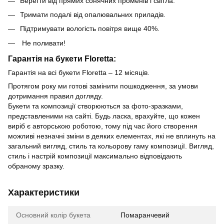
Берегти від прямих сонячних променів і світла.
Тримати подалі від опалювальних приладів.
Підтримувати вологість повітря вище 40%.
Не поливати!
Гарантія на букети Floretta:
Гарантія на всі букети Floretta – 12 місяців.
Протягом року ми готові замінити пошкодження, за умови
дотримання правил догляду.
Букети та композиції створюються за фото-зразками,
представленими на сайті. Будь ласка, врахуйте, що кожен
виріб є авторською роботою, тому під час його створення
можливі незначні зміни в деяких елементах, які не вплинуть на
загальний вигляд, стиль та кольорову гаму композиції. Вигляд,
стиль і настрій композиції максимально відповідають
обраному зразку.
Характеристики
Основний колір букета
Помаранчевий