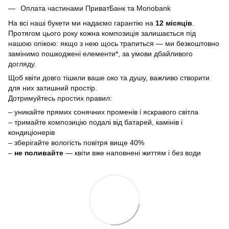
Оплата частинами ПриватБанк та Monobank
На всі наші букети ми надаємо гарантію на
12 місяців
.
Протягом цього року кожна композиція залишається під
нашою опікою: якщо з нею щось трапиться — ми безкоштовно
замінимо пошкоджені елементи*, за умови дбайливого
догляду.
Щоб квіти довго тішили ваше око та душу, важливо створити
для них затишний простір.
Дотримуйтесь простих правил:
– уникайте прямих сонячних променів і яскравого світла
– тримайте композицію подалі від батарей, камінів і
кондиціонерів
– зберігайте вологість повітря вище 40%
–
не поливайте
— квіти вже наповнені життям і без води