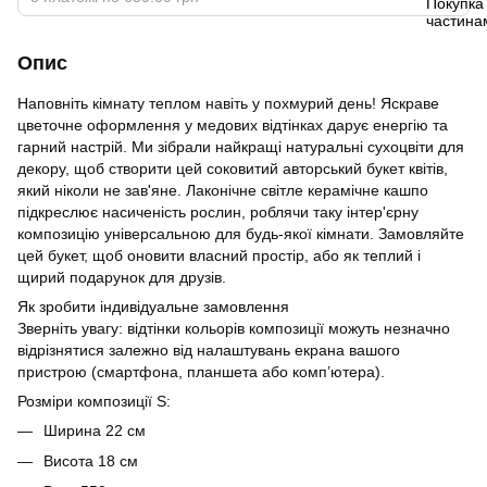
Опис
Наповніть кімнату теплом навіть у похмурий день! Яскраве
цветочне оформлення у медових відтінках дарує енергію та
гарний настрій. Ми зібрали найкращі натуральні сухоцвіти для
декору, щоб створити цей соковитий авторський букет квітів,
який ніколи не зав'яне. Лаконічне світле керамічне кашпо
підкреслює насиченість рослин, роблячи таку інтер'єрну
композицію універсальною для будь-якої кімнати. Замовляйте
цей букет, щоб оновити власний простір, або як теплий і
щирий подарунок для друзів.
Як зробити індивідуальне замовлення
Зверніть увагу: відтінки кольорів композиції можуть незначно
відрізнятися залежно від налаштувань екрана вашого
пристрою (смартфона, планшета або комп’ютера).
Розміри композиції S:
Ширина 22 см
Висота 18 см