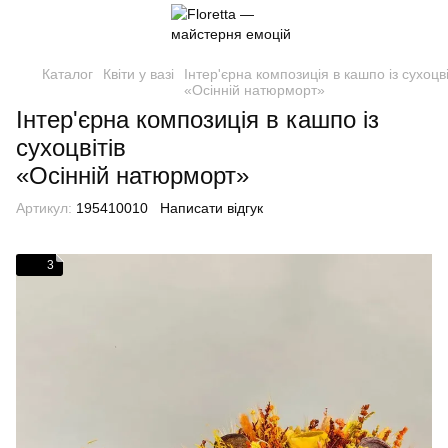
Каталог
Квіти у вазі
Інтер'єрна композиція в кашпо із сухоцві
«Осінній натюрморт»
Інтер'єрна композиція в кашпо із
сухоцвітів
«Осінній натюрморт»
Артикул:
195410010
Написати відгук
3