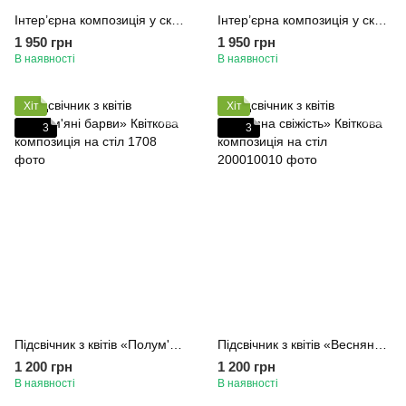
Інтер’єрна композиція у скляній вазі «Аромат ніжності» зі стабілізованиіми квітами та сухоцвітами
Інтер’єрна композиція у скляній вазі «Гармонія» зі стабілізованиіми квітами та сухоцвітами
1 950 грн
1 950 грн
В наявності
В наявності
Хіт
Хіт
3
3
Підсвічник з квітів «Полум'яні барви» Квіткова композиція на стіл
Підсвічник з квітів «Весняна свіжість» Квіткова композиція на стіл
1 200 грн
1 200 грн
В наявності
В наявності