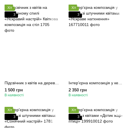
Хіт
Хіт
3
3
Підсвічник з квітів на дерев'яному спилі «Яскравий настрій» Квіткова композиція на стіл
Інтер'єрна композиція у келиху зі штучними квітами «Яскраве натхнення»
1 500 грн
2 350 грн
В наявності
В наявності
Хіт
Хіт
3
3