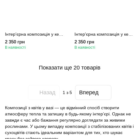
Інтер'єрна композиція у келиху з квітами «Квітковий блиск»
Інтер'єрна композиція у келиху зі штучними квітами та сухоцвітами «Весняна свіжість»
2 350 грн
2 350 грн
В наявності
В наявності
Показати ще 20 товарів
Назад
Вперед
1
з 5
Композиції з квітів у вазі — це відмінний спосіб створити
атмосферу тепла та затишку в будь-якому інтер’єрі. Однак не
завжди є час або бажання регулярно доглядати за живими
рослинами. У цьому випадку композиції з стабілізованих квітів і
сухоцвітів стають ідеальним варіантом для тих, хто шукає
красу без зайвого клопоту.