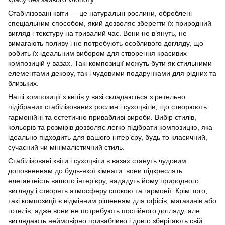
Стабілізовані квіти — це натуральні рослини, оброблені
спеціальним способом, який дозволяє зберегти їх природний
вигляд і текстуру на тривалий час. Вони не в’януть, не
вимагають поливу і не потребують особливого догляду, що
робить їх ідеальним вибором для створення красивих
композицій у вазах. Такі композиції можуть бути як стильними
елементами декору, так і чудовими подарунками для рідних та
близьких.
Наші композиції з квітів у вазі складаються з ретельно
підібраних стабілізованих рослин і сухоцвітів, що створюють
гармонійні та естетично привабливі вироби. Вибір стилів,
кольорів та розмірів дозволяє легко підібрати композицію, яка
ідеально підходить для вашого інтер’єру, будь то класичний,
сучасний чи мінімалістичний стиль.
Стабілізовані квіти і сухоцвіти в вазах стануть чудовим
доповненням до будь-якої кімнати: вони підкреслять
елегантність вашого інтер’єру, нададуть йому природного
вигляду і створять атмосферу спокою та гармонії. Крім того,
такі композиції є відмінним рішенням для офісів, магазинів або
готелів, адже вони не потребують постійного догляду, але
виглядають неймовірно привабливо і довго зберігають свій