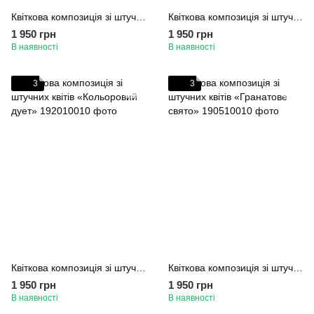
Квіткова композиція зі штучних квітів «Фіолетове небо»
Квіткова композиція зі штучних квітів «Ніжність троянд»
1 950 грн
1 950 грн
В наявності
В наявності
3
3
Квіткова композиція зі штучних квітів «Кольоровий дует»
Квіткова композиція зі штучних квітів «Гранатове свято»
1 950 грн
1 950 грн
В наявності
В наявності