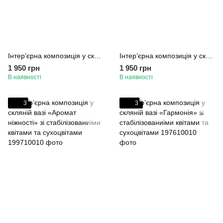
Інтер’єрна композиція у скляній вазі «Полум'яні барви» зі стабілізованиіми квітами та сухоцвітами
Інтер’єрна композиція у скляній вазі «Лавандовий аромат» зі стабілізованиіми квітами та сухоцвітами
1 950 грн
1 950 грн
В наявності
В наявності
3
3