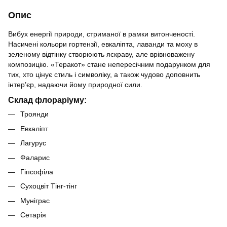
Опис
Вибух енергії природи, стриманої в рамки витонченості.
Насичені кольори гортензії, евкаліпта, лаванди та моху в
зеленому відтінку створюють яскраву, але врівноважену
композицію. «Теракот» стане непересічним подарунком для
тих, хто цінує стиль і символіку, а також чудово доповнить
інтер’єр, надаючи йому природної сили.
Склад флораріуму:
Троянди
Евкаліпт
Лагурус
Фаларис
Гіпсофіла
Сухоцвіт Тінг-тінг
Муніграс
Сетарія