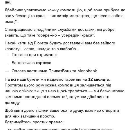
дні.
Дбайливо упаковуємо кожну композицію, щоб вона прибула до
вас у безпеці та красі — як витвір мистецтва, що несе з собою
емоції.
Співпрацюємо з надійними службами доставки, які добре
знають, що таке "обережно – усередині краса".
Нехай квіти від Floretta будуть доставлені вам без зайвого
клопоту – легко, швидко та з любов'ю.
Готівкою при отриманні
Банківською карткою
Оплата частинами ПриватБанк та Monobank
На всі наші букети ми надаємо гарантію на
12 місяців
.
Протягом цього року кожна композиція залишається під
нашою опікою: якщо з нею щось трапиться — ми безкоштовно
замінимо пошкоджені елементи*, за умови дбайливого
догляду.
Щоб квіти довго тішили ваше око та душу, важливо створити
для них затишний простір.
Дотримуйтесь простих правил:
– уникайте прямих сонячних променів і яскравого світла