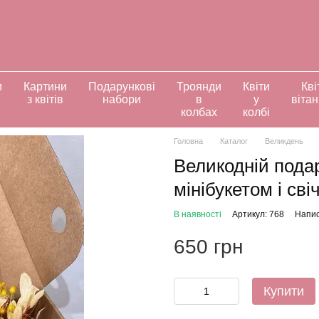
а
Обмін та повернення
Угода користувача
Контактна інформац
ивідуальні замовлення
и
Картини
Подарункові
Троянди
Квіти
Кві
з квітів
набори
в
у
віта
колбах
колбі
Головна
Каталог
Великдень
Великодній пода
мінібукетом і сві
В наявності
Артикул: 768
Напис
650 грн
Купити