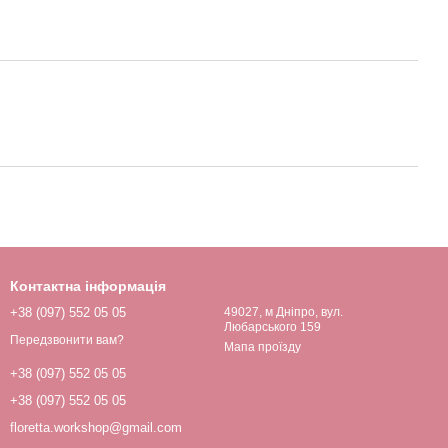
Контактна інформація
+38 (097) 552 05 05
49027, м Дніпро, вул.
Любарського 159
Передзвонити вам?
Мапа проїзду
+38 (097) 552 05 05
+38 (097) 552 05 05
floretta.workshop@gmail.com