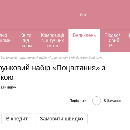
ія
Укр
ти з
Квіти
Композиції
Великдень
Різдво/
ннями
під
зі штучних
Новий
склом
квітів
Рік
Великодній подарунковий набір «Поцвітання» з мінібукетом і свічкою
рунковий набір «Поцвітання» з
чкою
ати відгук
Порівняти
В бажання
В кредит
Замовити швидко