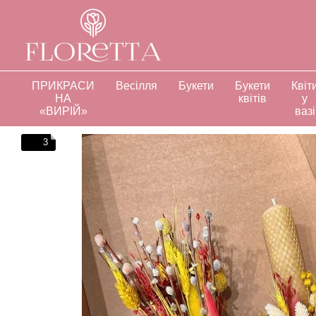
Перейти до основного контенту
Про нас
Оплата і доставк
Відгуки про магазин
Інд
ПРИКРАСИ
Весілля
Букети
Букети
Квіт
НА
квітів
у
«ВИРІЙ»
вазі
3