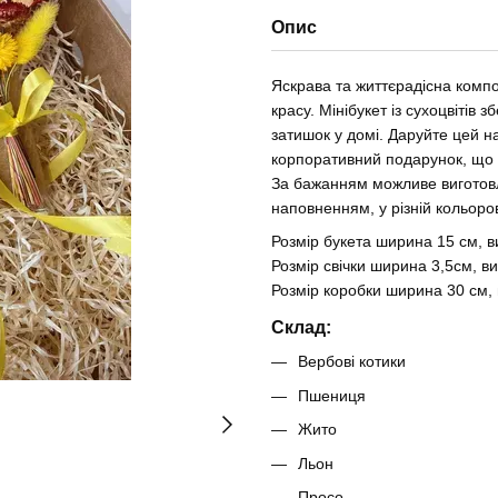
Опис
Яскрава та життєрадісна компо
красу. Мінібукет із сухоцвітів 
затишок у домі. Даруйте цей на
корпоративний подарунок, що 
За бажанням можливе виготов
наповненням, у різній кольоров
Розмір букета ширина 15 см, в
Розмір свічки ширина 3,5см, в
Розмір коробки ширина 30 см, 
Склад:
Вербові котики
Пшениця
Жито
Льон
Просо