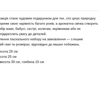
зиція стане чудовим подарунком для тих, хто цінує природну
збереже свою чарівність багато років, а ароматна свічка створить
бір мамі, бабусі, сестрі, колегам, керівникам або як
підкреслить увагу до деталей.
лення пасхального набору на замовлення — з іншим
ій гамі та розмірах, відповідно до ваших побажань.
исота 25 см
исота 25 см
висота 30 см, глибина 10 см