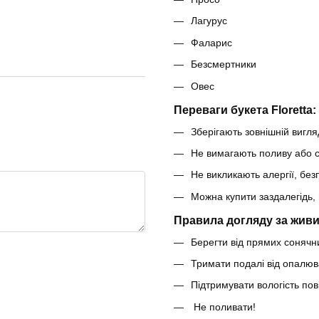
Лагурус
Фаларис
Безсмертники
Овес
Переваги букета Floretta:
Зберігають зовнішній вигляд
Не вимагають поливу або с
Не викликають алергії, безп
Можна купити заздалегідь, 
Правила догляду за живи
Берегти від прямих сонячни
Тримати подалі від опалюв
Підтримувати вологість по
Не поливати!