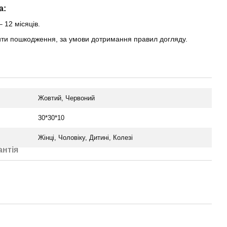
a:
– 12 місяців.
нити пошкодження, за умови дотримання правил догляду.
Жовтий, Червоний
30*30*10
Жінці, Чоловіку, Дитині, Колезі
антія