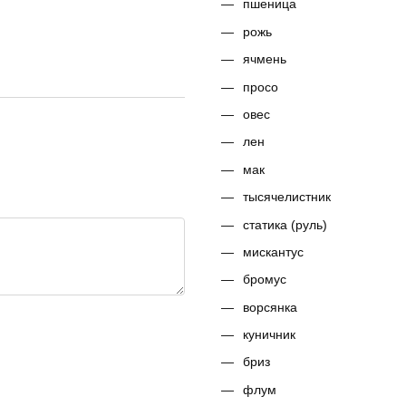
пшеница
рожь
ячмень
просо
овес
лен
мак
тысячелистник
статика (руль)
мискантус
бромус
ворсянка
куничник
бриз
флум