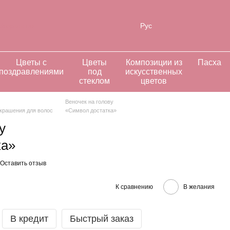
нформация
Рус
Цветы с
Цветы
Композиции из
Пасха
поздравлениями
под
искусственных
стеклом
цветов
Веночек на голову
крашения для волос
«Символ достатка»
у
ка»
Оставить отзыв
К сравнению
В желания
В кредит
Быстрый заказ