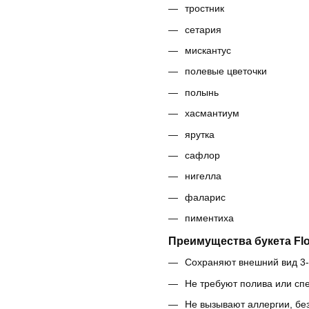
тростник
сетария
мискантус
полевые цветочки
полынь
хасмантиум
ярутка
сафлор
нигелла
фаларис
пиментиха
Преимущества букета Flor
Сохраняют внешний вид 3-
Не требуют полива или сп
Не вызывают аллергии, бе