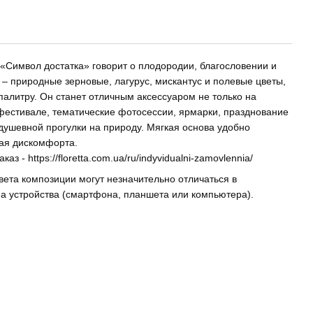
 «Символ достатка» говорит о плодородии, благословении и
е – природные зерновые, лагурус, мискантус и полевые цветы,
алитру. Он станет отличным аксессуаром не только на
а фестивале, тематические фотосессии, ярмарки, празднование
душевной прогулки на природу. Мягкая основа удобно
вая дискомфорта.
аказ -
https://floretta.com.ua/ru/indyvidualni-zamovlennia/
вета композиции могут незначительно отличаться в
на устройства (смартфона, планшета или компьютера).