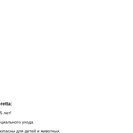
etta:
5 лет!
ециального ухода.
зопасны для детей и животных.