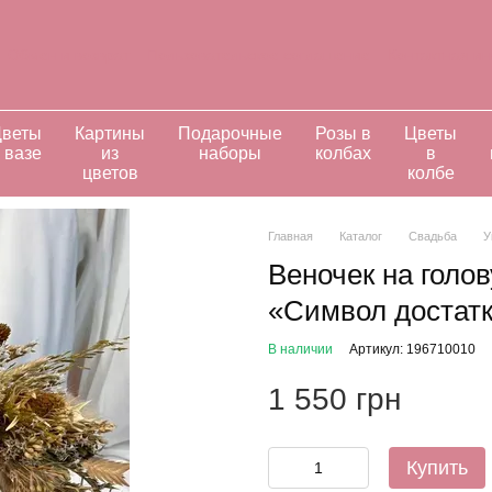
Обмен и возврат
Пользовательское соглашение
Контактная и
ивидуальные заказы
веты
Картины
Подарочные
Розы в
Цветы
 вазе
из
наборы
колбах
в
цветов
колбе
Главная
Каталог
Свадьба
У
Веночек на голов
«Символ достат
В наличии
Артикул: 196710010
1 550 грн
Купить