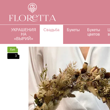
Перейти к основному контенту
О нас
Оплата и доставка
Отзывы о магазине
Инд
УКРАШЕНИЯ
Свадьба
Букеты
Букеты
Ц
НА
цветов
в
«ВЫРИЙ»
Хит
3