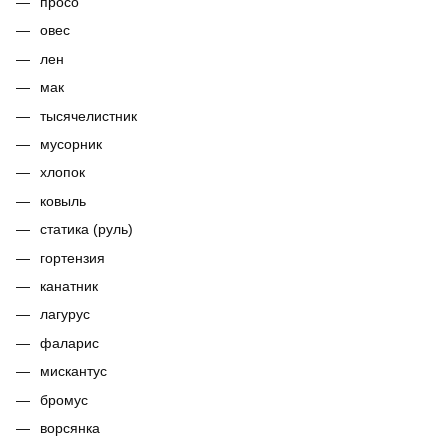
просо
овес
лен
мак
тысячелистник
мусорник
хлопок
ковыль
статика (руль)
гортензия
канатник
лагурус
фаларис
мискантус
бромус
ворсянка