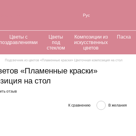
нформация
Рус
Цветы с
Цветы
Композиции из
Пасха
поздравлениями
под
искусственных
стеклом
цветов
Подсвечник из цветов «Пламенные краски» Цветочная композиция на стол
ветов «Пламенные краски»
зиция на стол
ить отзыв
К сравнению
В желания