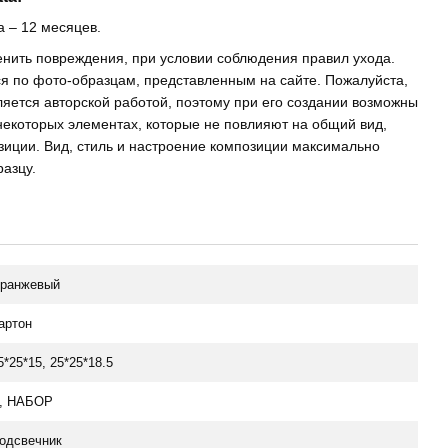
a – 12 месяцев.
енить повреждения, при условии соблюдения правил ухода.
я по фото-образцам, представленным на сайте. Пожалуйста,
вляется авторской работой, поэтому при его создании возможны
некоторых элементах, которые не повлияют на общий вид,
зиции. Вид, стиль и настроение композиции максимально
азцу.
ранжевый
артон
5*25*15, 25*25*18.5
, НАБОР
одсвечник