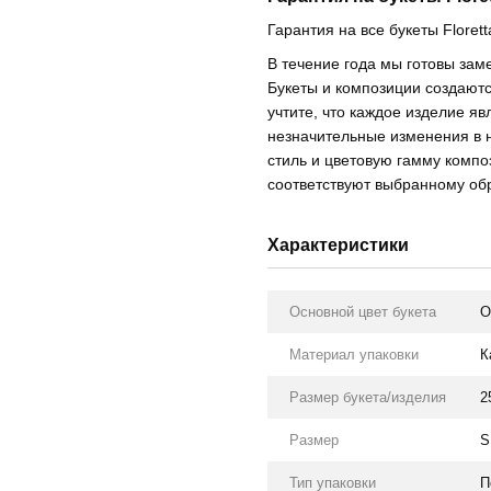
Гарантия на все букеты Florett
В течение года мы готовы зам
Букеты и композиции создаютс
учтите, что каждое изделие я
незначительные изменения в 
стиль и цветовую гамму компо
соответствуют выбранному обр
Характеристики
Основной цвет букета
О
Материал упаковки
К
Размер букета/изделия
2
Размер
S
Тип упаковки
П