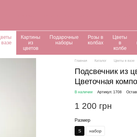
Обмен и возврат
Пользовательское соглашение
Контактная и
ивидуальные заказы
веты
Картины
Подарочные
Розы в
Цветы
 вазе
из
наборы
колбах
в
цветов
колбе
Главная
Каталог
Цветы в вазе
Подсвечник из ц
Цветочная компо
В наличии
Артикул: 1708
Остав
1 200 грн
Размер
S
набор