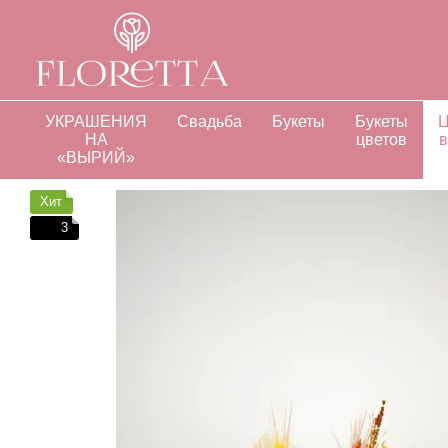
Перейти к основному контенту
О нас
Оплата и доставка
Отзывы о магазине
Инд
УКРАШЕНИЯ
Свадьба
Букеты
Букеты
Ц
НА
цветов
в
«ВЫРИЙ»
Хит
3