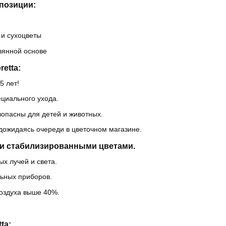
позиции:
и сухоцветы
вянной основе
etta:
5 лет!
ециального ухода.
зопасны для детей и животных.
 дожидаясь очереди в цветочном магазине.
и стабилизированными цветами.
х лучей и света.
льных приборов.
оздуха выше 40%.
ta: