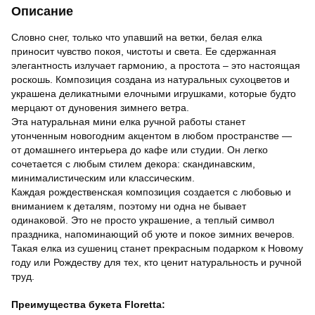
Описание
Словно снег, только что упавший на ветки, белая елка
приносит чувство покоя, чистоты и света. Ее сдержанная
элегантность излучает гармонию, а простота – это настоящая
роскошь. Композиция создана из натуральных сухоцветов и
украшена деликатными елочными игрушками, которые будто
мерцают от дуновения зимнего ветра.
Эта натуральная мини елка ручной работы станет
утонченным новогодним акцентом в любом пространстве —
от домашнего интерьера до кафе или студии. Он легко
сочетается с любым стилем декора: скандинавским,
минималистическим или классическим.
Каждая рождественская композиция создается с любовью и
вниманием к деталям, поэтому ни одна не бывает
одинаковой. Это не просто украшение, а теплый символ
праздника, напоминающий об уюте и покое зимних вечеров.
Такая елка из сушениц станет прекрасным подарком к Новому
году или Рождеству для тех, кто ценит натуральность и ручной
труд.
Преимущества букета Floretta: