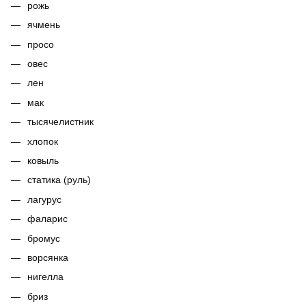
рожь
ячмень
просо
овес
лен
мак
тысячелистник
хлопок
ковыль
статика (руль)
лагурус
фаларис
бромус
ворсянка
нигелла
бриз