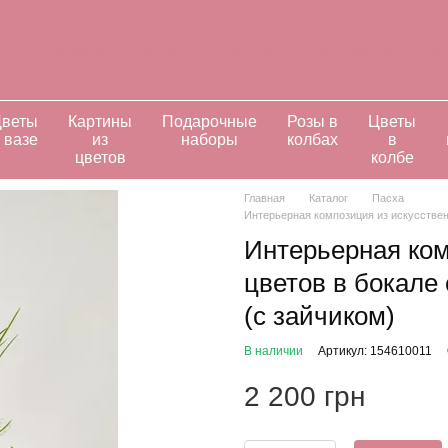
Обмен и возврат
Пользовательское соглашение
Контактная и
ивидуальные заказы
веты
Картины
Подарочные
Розы в
Цветы
 вазе
из
наборы
колбах
в
цветов
колбе
Главная
Каталог
Пасха
Интерьерная композиция из искусствен
Интерьерная ком
цветов в бокале
(с зайчиком)
В наличии
Артикул: 154610011
2 200 грн