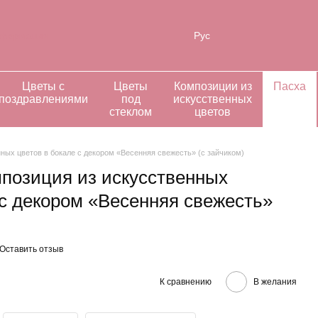
нформация
Рус
Цветы с
Цветы
Композиции из
Пасха
поздравлениями
под
искусственных
стеклом
цветов
ных цветов в бокале с декором «Весенняя свежесть» (с зайчиком)
позиция из искусственных
 с декором «Весенняя свежесть»
Оставить отзыв
К сравнению
В желания