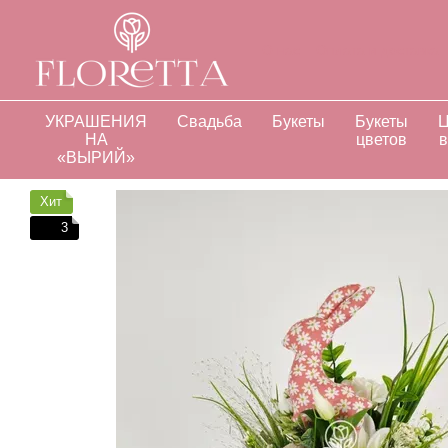
Перейти к основному контенту
О нас
Оплата и доставка
Отзывы о магазине
Инд
УКРАШЕНИЯ
Свадьба
Букеты
Букеты
Ц
НА
цветов
в
«ВЫРИЙ»
Хит
3