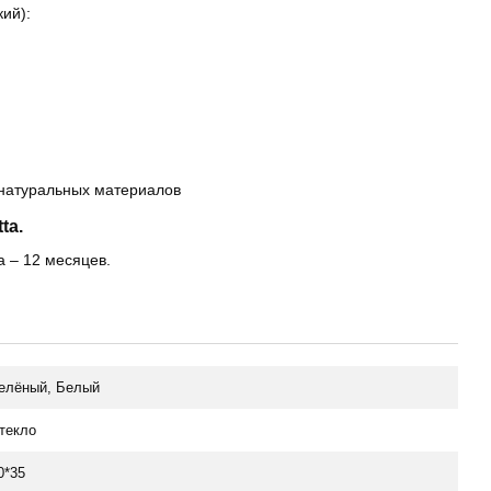
ий):
натуральных материалов
ta.
a – 12 месяцев.
елёный, Белый
текло
0*35