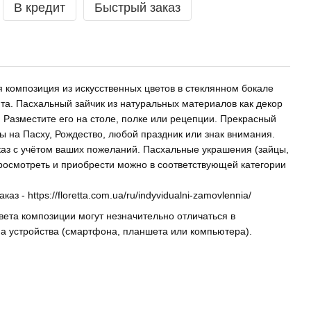
В кредит
Быстрый заказ
 композиция из искусственных цветов в стеклянном бокале
та. Пасхальный зайчик из натуральных материалов как декор
 Разместите его на столе, полке или рецепции. Прекрасный
ы на Пасху, Рождество, любой праздник или знак внимания.
каз с учётом ваших пожеланий. Пасхальные украшения (зайцы,
росмотреть и приобрести можно в соответствующей категории
аказ -
https://floretta.com.ua/ru/indyvidualni-zamovlennia/
вета композиции могут незначительно отличаться в
на устройства (смартфона, планшета или компьютера).