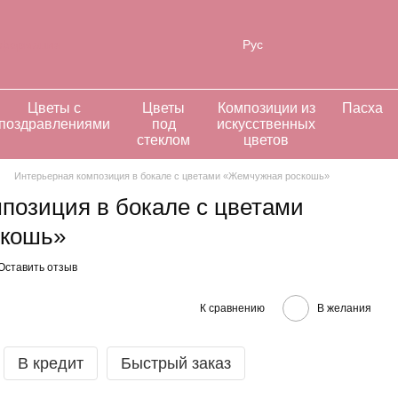
нформация
Рус
Цветы с
Цветы
Композиции из
Пасха
поздравлениями
под
искусственных
стеклом
цветов
Интерьерная композиция в бокале с цветами «Жемчужная роскошь»
позиция в бокале с цветами
скошь»
Оставить отзыв
К сравнению
В желания
В кредит
Быстрый заказ