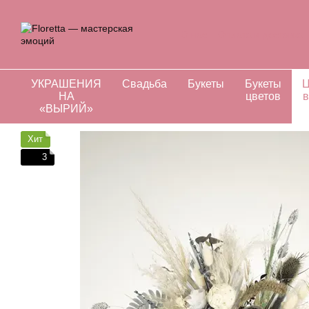
Перейти к основному контенту
О нас
Оплата и доставка
Отзывы о магазине
Инд
УКРАШЕНИЯ
Свадьба
Букеты
Букеты
Ц
НА
цветов
в
«ВЫРИЙ»
Хит
3