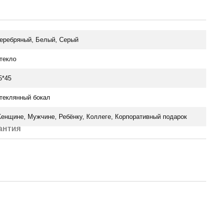
еребряный, Белый, Серый
текло
5*45
теклянный бокал
енщине, Мужчине, Ребёнку, Коллеге, Корпоративный подарок
антия