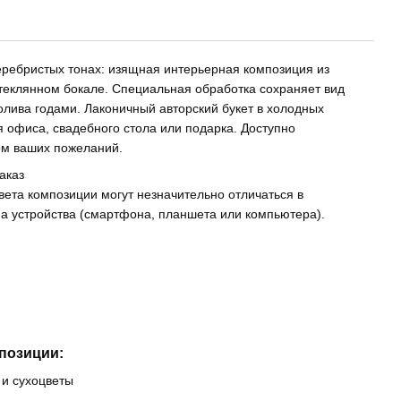
еребристых тонах: изящная интерьерная композиция из
теклянном бокале. Специальная обработка сохраняет вид
олива годами. Лаконичный авторский букет в холодных
я офиса, свадебного стола или подарка. Доступно
том ваших пожеланий.
аказ
вета композиции могут незначительно отличаться в
на устройства (смартфона, планшета или компьютера).
позиции:
 и сухоцветы