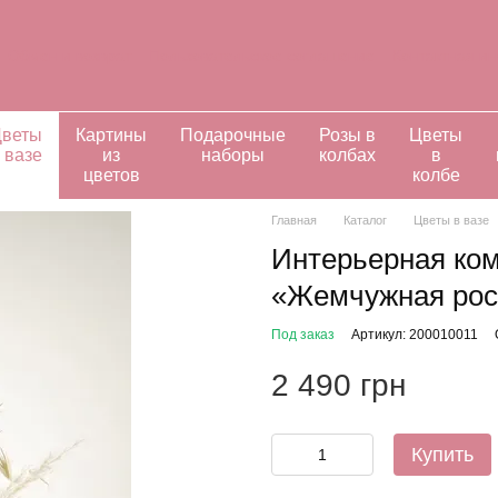
Обмен и возврат
Пользовательское соглашение
Контактная и
ивидуальные заказы
веты
Картины
Подарочные
Розы в
Цветы
 вазе
из
наборы
колбах
в
цветов
колбе
Главная
Каталог
Цветы в вазе
Интерьерная ком
«Жемчужная ро
Под заказ
Артикул: 200010011
2 490 грн
Купить