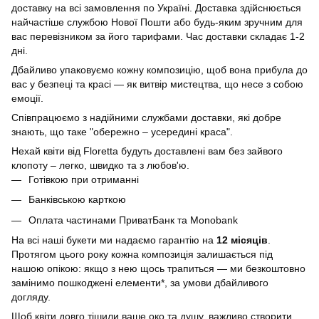
доставку на всі замовлення по Україні. Доставка здійснюється
найчастіше службою Нової Пошти або будь-яким зручним для
вас перевізником за його тарифами. Час доставки складає 1-2
дні.
Дбайливо упаковуємо кожну композицію, щоб вона прибула до
вас у безпеці та красі — як витвір мистецтва, що несе з собою
емоції.
Співпрацюємо з надійними службами доставки, які добре
знають, що таке "обережно – усередині краса".
Нехай квіти від Floretta будуть доставлені вам без зайвого
клопоту – легко, швидко та з любов'ю.
Готівкою при отриманні
Банківською карткою
Оплата частинами ПриватБанк та Monobank
На всі наші букети ми надаємо гарантію на
12 місяців
.
Протягом цього року кожна композиція залишається під
нашою опікою: якщо з нею щось трапиться — ми безкоштовно
замінимо пошкоджені елементи*, за умови дбайливого
догляду.
Щоб квіти довго тішили ваше око та душу, важливо створити