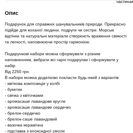
Опис
Подарунок для справжніх шанувальників природи. Прекрасно
підійде для коханої людини, подруги чи сестри. Морські
відтінки та натуральні матеріали створюють враження свіжості
та легкості, наповнюючи простір гармонією.
Подарункові набори можна сформувати з різним
наповненням, вибрати всі гарні подарунки і сформувати у
набір.
Від 2250 грн.
В набори можна додатково покласти будь-який з варіантів:
- квіткова композиція у колбі
- букетик
- свічка з квіточками
- аромасаше лавандове кругле
- аромасаше лавандове сердечко
- брелок-сердечко
- брелок-саше лавандовий
- вазочка керамічна
- підставка з епоксидної смоли