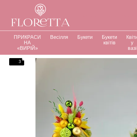
Перейти до основного контенту
Про нас
Оплата і доставк
Відгуки про магазин
Інд
ПРИКРАСИ
Весілля
Букети
Букети
Квіт
НА
квітів
у
«ВИРІЙ»
вазі
3