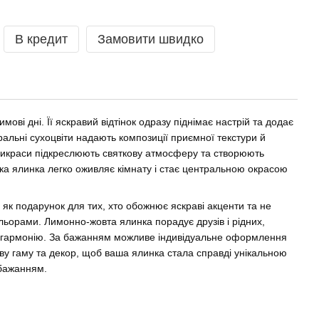
В кредит
Замовити швидко
мові дні. Її яскравий відтінок одразу піднімає настрій та додає
ральні сухоцвіти надають композиції приємної текстури й
прикраси підкреслюють святкову атмосферу та створюють
ака ялинка легко оживляє кімнату і стає центральною окрасою
 як подарунок для тих, хто обожнює яскраві акценти та не
льорами. Лимонно-жовта ялинка порадує друзів і рідних,
 і гармонію. За бажанням можливе індивідуальне оформлення
у гаму та декор, щоб ваша ялинка стала справді унікальною
обажанням.