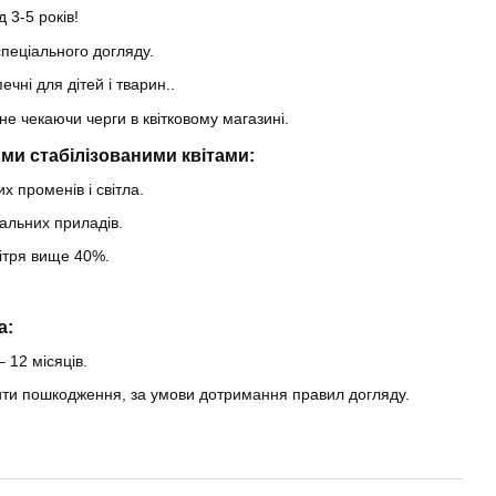
 3-5 років!
пеціального догляду.
ечні для дітей і тварин..
не чекаючи черги в квітковому магазині.
ми стабілізованими квітами:
х променів і світла.
альних приладів.
вітря вище 40%.
a:
– 12 місяців.
нити пошкодження, за умови дотримання правил догляду.