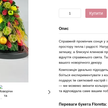
Купити
Опис
Справжній промінчик сонця у зи
простору тепла і радості. Нату
затишку, а блискучі ялинкові 
відчуття справжнього свята. Т
вашого новорічного декору.
Композиція ідеально підходить
боїться експериментувати з ко
подарує їм святковий настрій
— ми можемо змінити кольоров
та відповідала саме вашим п
Переваги букета Floretta: