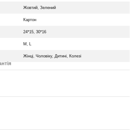
Жовтий, Зелений
Картон
24*15, 30*16
M, L
Жінці, Чоловіку, Дитині, Колезі
антія