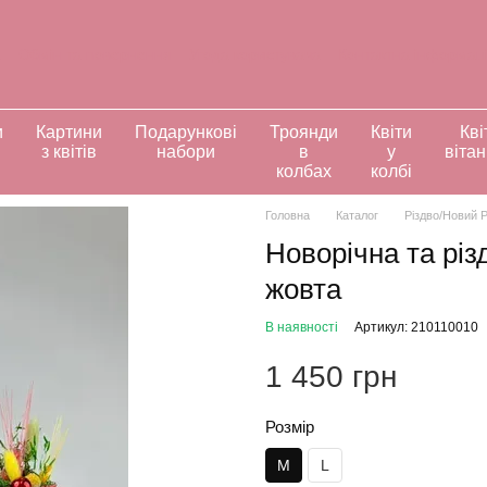
а
Обмін та повернення
Угода користувача
Контактна інформац
ивідуальні замовлення
и
Картини
Подарункові
Троянди
Квіти
Кві
з квітів
набори
в
у
віта
колбах
колбі
Головна
Каталог
Різдво/Новий Р
Новорічна та різ
жовта
В наявності
Артикул: 210110010
1 450 грн
Розмір
M
L