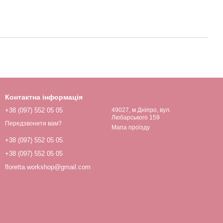
Контактна інформація
+38 (097) 552 05 05
49027, м Дніпро, вул.
Любарського 159
Передзвонити вам?
Мапа проїзду
+38 (097) 552 05 05
+38 (097) 552 05 05
floretta.workshop@gmail.com