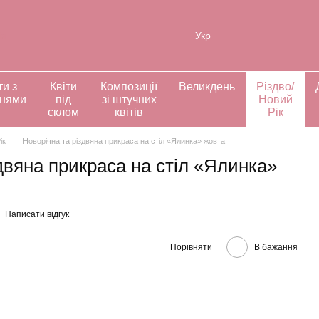
ія
Укр
ти з
Квіти
Композиції
Великдень
Різдво/
ннями
під
зі штучних
Новий
склом
квітів
Рік
ік
Новорічна та різдвяна прикраса на стіл «Ялинка» жовта
двяна прикраса на стіл «Ялинка»
Написати відгук
Порівняти
В бажання