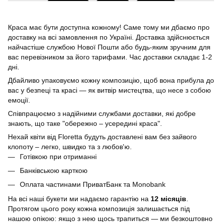
Краса має бути доступна кожному! Саме тому ми дбаємо про
доставку на всі замовлення по Україні. Доставка здійснюється
найчастіше службою Нової Пошти або будь-яким зручним для
вас перевізником за його тарифами. Час доставки складає 1-2
дні.
Дбайливо упаковуємо кожну композицію, щоб вона прибула до
вас у безпеці та красі — як витвір мистецтва, що несе з собою
емоції.
Співпрацюємо з надійними службами доставки, які добре
знають, що таке "обережно – усередині краса".
Нехай квіти від Floretta будуть доставлені вам без зайвого
клопоту – легко, швидко та з любов'ю.
Готівкою при отриманні
Банківською карткою
Оплата частинами ПриватБанк та Monobank
На всі наші букети ми надаємо гарантію на
12 місяців
.
Протягом цього року кожна композиція залишається під
нашою опікою: якщо з нею щось трапиться — ми безкоштовно