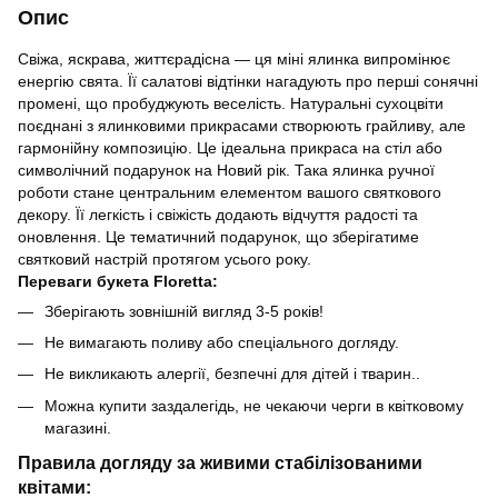
Опис
Свіжа, яскрава, життєрадісна — ця міні ялинка випромінює
енергію свята. Її салатові відтінки нагадують про перші сонячні
промені, що пробуджують веселість. Натуральні сухоцвіти
поєднані з ялинковими прикрасами створюють грайливу, але
гармонійну композицію. Це ідеальна прикраса на стіл або
символічний подарунок на Новий рік. Така ялинка ручної
роботи стане центральним елементом вашого святкового
декору. Її легкість і свіжість додають відчуття радості та
оновлення. Це тематичний подарунок, що зберігатиме
святковий настрій протягом усього року.
Переваги букета Floretta:
Зберігають зовнішній вигляд 3-5 років!
Не вимагають поливу або спеціального догляду.
Не викликають алергії, безпечні для дітей і тварин..
Можна купити заздалегідь, не чекаючи черги в квітковому
магазині.
Правила догляду за живими стабілізованими
квітами: