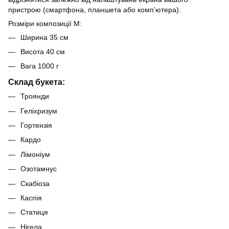
пристрою (смартфона, планшета або комп’ютера).
Розміри композиції M:
Ширина 35 см
Висота 40 см
Вага 1000 г
Склад букета:
Троянди
Геліхризум
Гортензія
Кардо
Лімоніум
Озотамнус
Скабіоза
Каспія
Статиця
Нігела