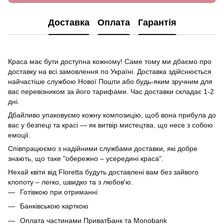
Доставка
Оплата
Гарантія
Краса має бути доступна кожному! Саме тому ми дбаємо про
доставку на всі замовлення по Україні. Доставка здійснюється
найчастіше службою Нової Пошти або будь-яким зручним для
вас перевізником за його тарифами. Час доставки складає 1-2
дні.
Дбайливо упаковуємо кожну композицію, щоб вона прибула до
вас у безпеці та красі — як витвір мистецтва, що несе з собою
емоції.
Співпрацюємо з надійними службами доставки, які добре
знають, що таке "обережно – усередині краса".
Нехай квіти від Floretta будуть доставлені вам без зайвого
клопоту – легко, швидко та з любов'ю.
Готівкою при отриманні
Банківською карткою
Оплата частинами ПриватБанк та Monobank