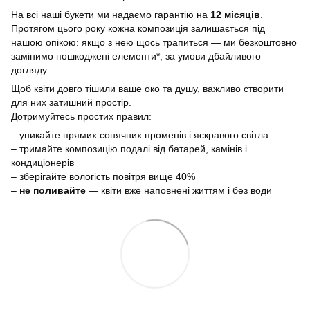
На всі наші букети ми надаємо гарантію на
12 місяців
.
Протягом цього року кожна композиція залишається під
нашою опікою: якщо з нею щось трапиться — ми безкоштовно
замінимо пошкоджені елементи*, за умови дбайливого
догляду.
Щоб квіти довго тішили ваше око та душу, важливо створити
для них затишний простір.
Дотримуйтесь простих правил:
– уникайте прямих сонячних променів і яскравого світла
– тримайте композицію подалі від батарей, камінів і
кондиціонерів
– зберігайте вологість повітря вище 40%
–
не поливайте
— квіти вже наповнені життям і без води