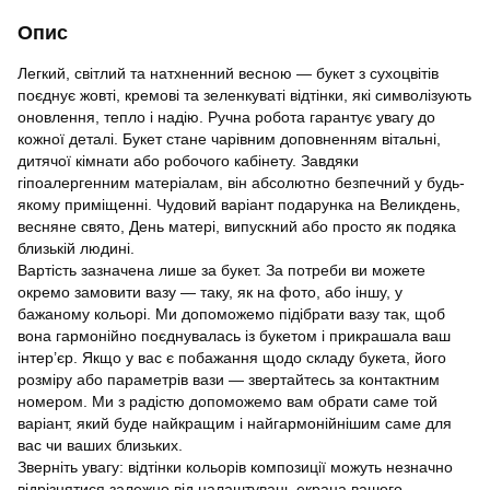
Опис
Легкий, світлий та натхненний весною — букет з сухоцвітів
поєднує жовті, кремові та зеленкуваті відтінки, які символізують
оновлення, тепло і надію. Ручна робота гарантує увагу до
кожної деталі. Букет стане чарівним доповненням вітальні,
дитячої кімнати або робочого кабінету. Завдяки
гіпоалергенним матеріалам, він абсолютно безпечний у будь-
якому приміщенні. Чудовий варіант подарунка на Великдень,
весняне свято, День матері, випускний або просто як подяка
близькій людині.
Вартість зазначена лише за букет. За потреби ви можете
окремо замовити вазу — таку, як на фото, або іншу, у
бажаному кольорі. Ми допоможемо підібрати вазу так, щоб
вона гармонійно поєднувалась із букетом і прикрашала ваш
інтер’єр. Якщо у вас є побажання щодо складу букета, його
розміру або параметрів вази — звертайтесь за контактним
номером. Ми з радістю допоможемо вам обрати саме той
варіант, який буде найкращим і найгармонійнішим саме для
вас чи ваших близьких.
Зверніть увагу: відтінки кольорів композиції можуть незначно
відрізнятися залежно від налаштувань екрана вашого