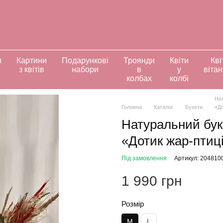
а
Обмін та повернення
Угода користувача
Контактна інформац
ивідуальні замовлення
и
Картини
Подарункові
Троянди
Квіти
Кві
з квітів
набори
в
у
віта
колбах
колбі
Нат
Головна
Каталог
Букети
«До
Натуральний буке
«Дотик жар-птиц
Під замовлення
Артикул: 204810
1 990 грн
Розмір
M
L