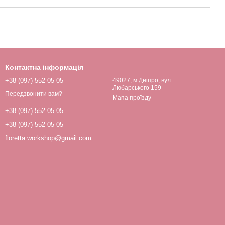
Контактна інформація
+38 (097) 552 05 05
49027, м Дніпро, вул.
Любарського 159
Передзвонити вам?
Мапа проїзду
+38 (097) 552 05 05
+38 (097) 552 05 05
floretta.workshop@gmail.com