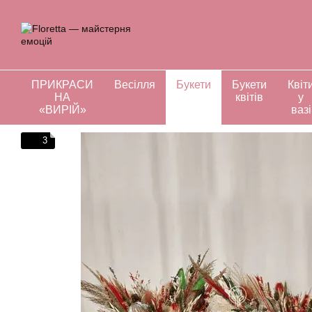
Перейти до основного контенту
Про нас
Оплата і доставк
Відгуки про магазин
Інд
ПРИКРАСИ
Весілля
Букети
Букети
Квіт
НА
квітів
у
«ВИРІЙ»
вазі
3