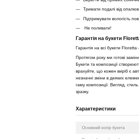
Тримати подалі від опалюв
Підтримувати вологість по
Не поливати!
Гарантія на букети Florett
Гарантія на всі букети Floretta 
Протягом року ми готові замі
Букети та композиції створюют
врахуйте, що кожен виріб є ав
незначні зміни в деяких елемен
гаму композиції. Вигляд, стил
зразку.
Характеристики
Основний колір букета