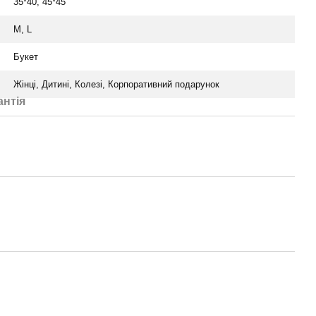
35*40, 45*45
M, L
Букет
Жінці, Дитині, Колезі, Корпоративний подарунок
антія