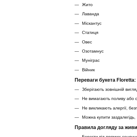
Жито
Лаванда
Міскантус
Статиця
Овес
Озотамнус
Муніграс
Війник
Переваги букета Floretta:
Зберігають зовнішній вигляд
Не вимагають поливу або с
Не викликають алергії, безп
Можна купити заздалегідь, 
Правила догляду за живи
Берегти від прямих сонячни