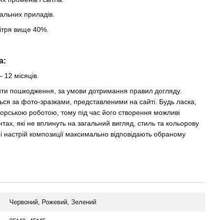
альних приладів.
вітря вище 40%.
a:
– 12 місяців.
нити пошкодження, за умови дотримання правил догляду.
ься за фото-зразками, представленими на сайті. Будь ласка,
торською роботою, тому під час його створення можливі
тах, які не вплинуть на загальний вигляд, стиль та кольорову
ь і настрій композиції максимально відповідають обраному
Червоний, Рожевий, Зелений