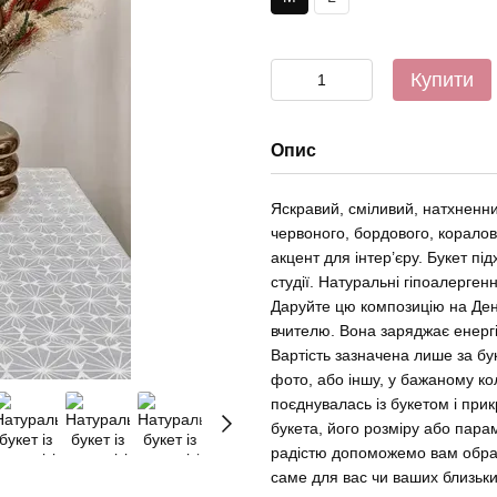
Купити
Опис
Яскравий, сміливий, натхненн
червоного, бордового, коралов
акцент для інтер’єру. Букет пі
студії. Натуральні гіпоалерген
Даруйте цю композицію на Ден
вчителю. Вона заряджає енергі
Вартість зазначена лише за бу
фото, або іншу, у бажаному ко
поєднувалась із букетом і при
букета, його розміру або пара
радістю допоможемо вам обрат
саме для вас чи ваших близьки