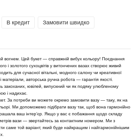
В кредит
Замовити швидко
ий вогнем. Цей букет — справжній вибух кольору! Поєднання
ого і золотого сухоцвітів у витончених вазах створює живий
дходить для сучасної вітальні, модного салону чи креативної
ні матеріали, авторська ручна робота — гарантія якості.
ь закоханих, ювілей, випускний чи як подяку улюбленому
єю і надихає.
кет. За потреби ви можете окремо замовити вазу — таку, як на
льорі. Ми допоможемо підібрати вазу так, щоб вона гармонійно
крашала ваш інтер’єр. Якщо у вас є побажання щодо складу
метрів вази — звертайтесь за контактним номером. Ми з
и саме той варіант, який буде найкращим і найгармонійнішим
х.