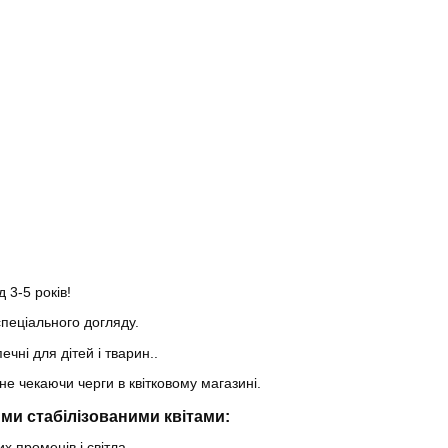
 3-5 років!
пеціального догляду.
ечні для дітей і тварин..
не чекаючи черги в квітковому магазині.
ми стабілізованими квітами:
х променів і світла.