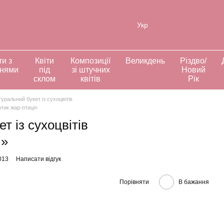
ія
Укр
ти з
Квіти
Композиції
Великдень
Різдво/
ннями
під
зі штучних
Новий
склом
квітів
Рік
уральний букет із сухоцвітів
тик жар-птиці»
т із сухоцвітів
і»
013
Написати відгук
Порівняти
В бажання