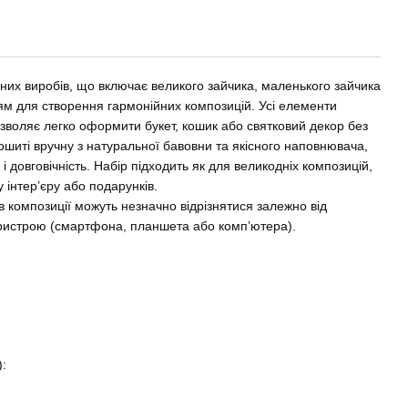
ьних виробів, що включає великого зайчика, маленького зайчика
ям для створення гармонійних композицій. Усі елементи
озволяє легко оформити букет, кошик або святковий декор без
шиті вручну з натуральної бавовни та якісного наповнювача,
 довговічність. Набір підходить як для великодніх композицій,
у інтер’єру або подарунків.
рів композиції можуть незначно відрізнятися залежно від
ристрою (смартфона, планшета або комп’ютера).
):