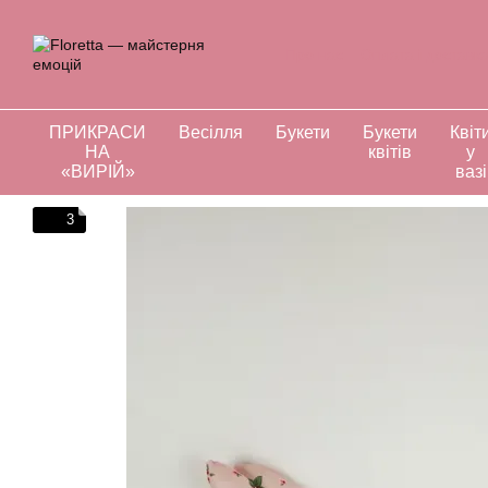
Перейти до основного контенту
Про нас
Оплата і доставк
Відгуки про магазин
Інд
ПРИКРАСИ
Весілля
Букети
Букети
Квіт
НА
квітів
у
«ВИРІЙ»
вазі
3