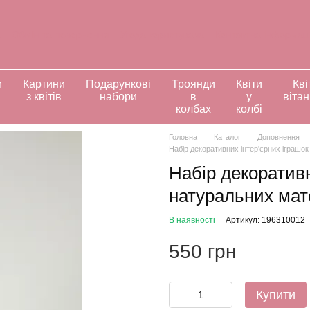
а
Обмін та повернення
Угода користувача
Контактна інформац
ивідуальні замовлення
и
Картини
Подарункові
Троянди
Квіти
Кві
з квітів
набори
в
у
віта
колбах
колбі
Головна
Каталог
Доповнення
Набір декоративних інтер'єрних іграшок
Набір декоративн
натуральних мате
В наявності
Артикул: 196310012
550 грн
Купити