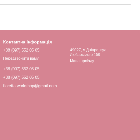
Контактна інформація
+38 (097) 552 05 05
49027, м Дніпро, вул.
Любарського 159
Передзвонити вам?
Мапа проїзду
+38 (097) 552 05 05
+38 (097) 552 05 05
floretta.workshop@gmail.com