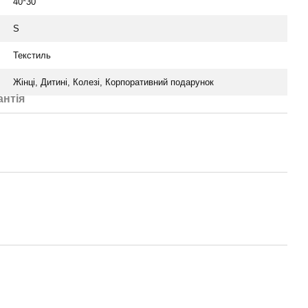
40*30
S
Текстиль
Жінці, Дитині, Колезі, Корпоративний подарунок
антія