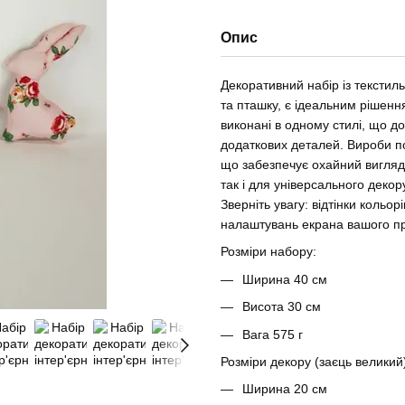
Опис
Декоративний набір із текстил
та пташку, є ідеальним рішенн
виконані в одному стилі, що д
додаткових деталей. Вироби по
що забезпечує охайний вигляд і
так і для універсального декор
Зверніть увагу: відтінки кольо
налаштувань екрана вашого п
Розміри набору:
Ширина 40 см
Висота 30 см
Вага 575 г
Розміри декору (заєць великий
Ширина 20 см