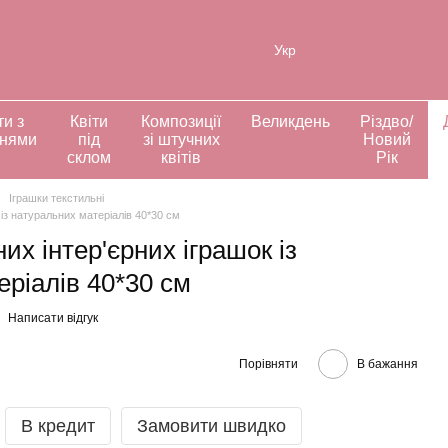
ія
Укр
ти з
Квіти
Композиції
Великдень
Різдво/
ннями
під
зі штучних
Новий
склом
квітів
Рік
Іграшки текстильні
 із натуральних матеріалів 40*30 см
их інтер'єрних іграшок із
ріалів 40*30 см
Написати відгук
Порівняти
В бажання
В кредит
Замовити швидко