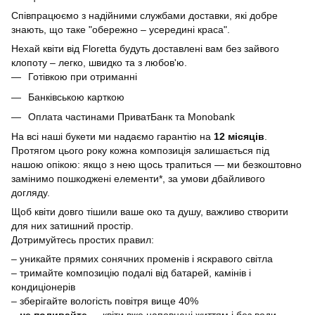
Співпрацюємо з надійними службами доставки, які добре
знають, що таке "обережно – усередині краса".
Нехай квіти від Floretta будуть доставлені вам без зайвого
клопоту – легко, швидко та з любов'ю.
Готівкою при отриманні
Банківською карткою
Оплата частинами ПриватБанк та Monobank
На всі наші букети ми надаємо гарантію на
12 місяців
.
Протягом цього року кожна композиція залишається під
нашою опікою: якщо з нею щось трапиться — ми безкоштовно
замінимо пошкоджені елементи*, за умови дбайливого
догляду.
Щоб квіти довго тішили ваше око та душу, важливо створити
для них затишний простір.
Дотримуйтесь простих правил:
– уникайте прямих сонячних променів і яскравого світла
– тримайте композицію подалі від батарей, камінів і
кондиціонерів
– зберігайте вологість повітря вище 40%