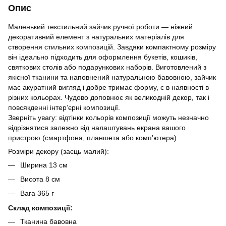
Опис
Маленький текстильний зайчик ручної роботи — ніжний
декоративний елемент з натуральних матеріалів для
створення стильних композицій. Завдяки компактному розміру
він ідеально підходить для оформлення букетів, кошиків,
святкових столів або подарункових наборів. Виготовлений з
якісної тканини та наповнений натуральною бавовною, зайчик
має акуратний вигляд і добре тримає форму, є в наявності в
різних кольорах. Чудово доповнює як великодній декор, так і
повсякденні інтер’єрні композиції.
Зверніть увагу: відтінки кольорів композиції можуть незначно
відрізнятися залежно від налаштувань екрана вашого
пристрою (смартфона, планшета або комп’ютера).
Розміри декору (заєць малий):
Ширина 13 см
Висота 8 см
Вага 365 г
Склад композиції:
Тканина бавовна