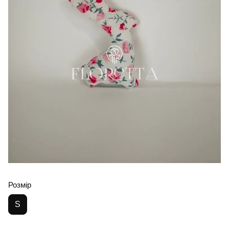
Розмір
S