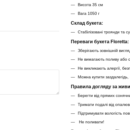
Висота 35 см
Вага 1050 г
Склад букета:
Стабілізовані троянди та с
Переваги букета Floretta:
Зберігають зовнішній вигляд
Не вимагають поливу або с
Не викликають алергії, безп
Можна купити заздалегідь, 
Правила догляду за живи
Берегти від прямих сонячни
Тримати подалі від опалюв
Підтримувати вологість по
Не поливати!