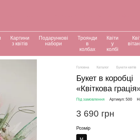
а
Обмін та повернення
Угода користувача
Контактна інформац
ивідуальні замовлення
и
Картини
Подарункові
Троянди
Квіти
Кві
з квітів
набори
в
у
віта
колбах
колбі
Головна
Каталог
Букети квітів
Букет в коробці
«Квіткова грація
Під замовлення
Артикул: 500
Н
3 690 грн
Розмір
M