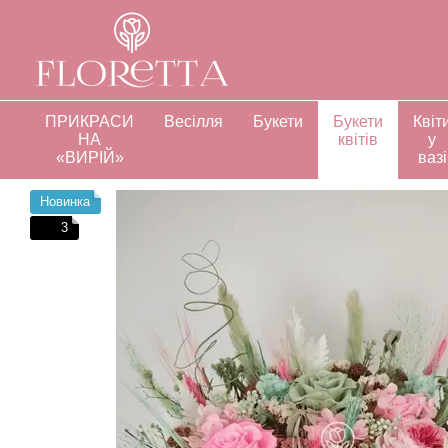
Перейти до основного контенту
Про нас
Оплата і доставк
Відгуки про магазин
Інд
ПРИКРАСИ
Весілля
Букети
Букети
Квіт
НА
квітів
у
«ВИРІЙ»
вазі
Новинка
3