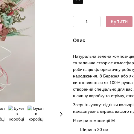
Купити
Опис
Натуральна зелена композиція
та зеленню створює атмосферу 
робить цю флористичну роботу
народження, 8 Березня або як 
виготовляється як 100% ручна 
створений спеціально для вас
шляпну коробку та стрічку, ст
Зверніть увагу: відтінки кольо
налаштувань екрана вашого п
Розміри композиції M:
Ширина 30 см