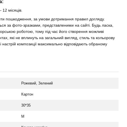
a:
– 12 місяців.
нити пошкодження, за умови дотримання правил догляду.
ься за фото-зразками, представленими на сайті. Будь ласка,
торською роботою, тому під час його створення можливі
тах, які не вплинуть на загальний вигляд, стиль та кольорову
ь і настрій композиції максимально відповідають обраному
Рожевий, Зелений
Картон
30*35
М