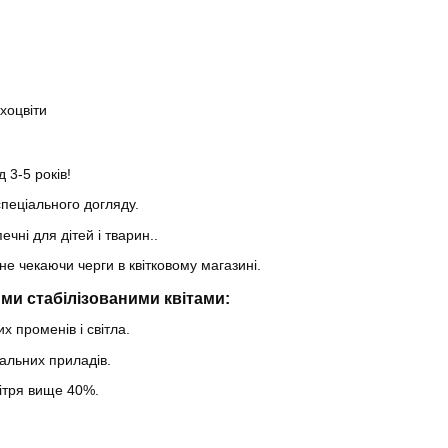
ухоцвіти
 3-5 років!
пеціального догляду.
ечні для дітей і тварин..
не чекаючи черги в квітковому магазині.
ми стабілізованими квітами:
х променів і світла.
альних приладів.
вітря вище 40%.