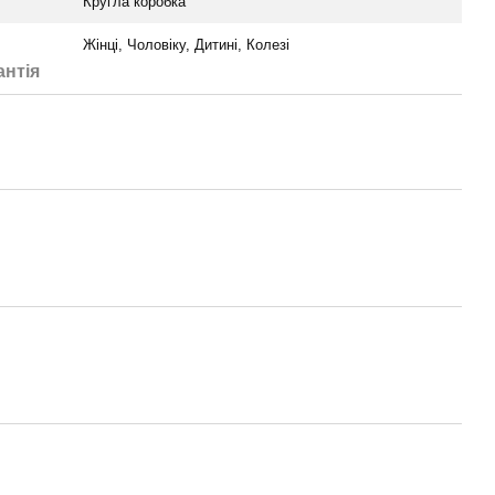
Кругла коробка
Жінці, Чоловіку, Дитині, Колезі
антія