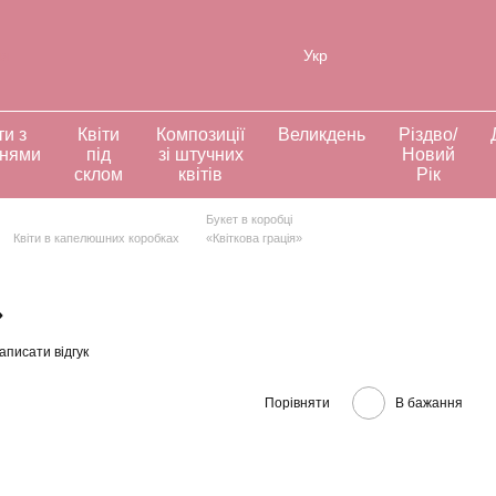
ія
Укр
ти з
Квіти
Композиції
Великдень
Різдво/
ннями
під
зі штучних
Новий
склом
квітів
Рік
Букет в коробці
Квіти в капелюшних коробках
«Квіткова грація»
»
аписати відгук
Порівняти
В бажання