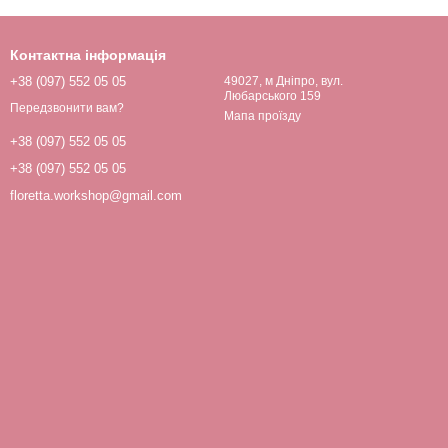
Контактна інформація
+38 (097) 552 05 05
49027, м Дніпро, вул.
Любарського 159
Передзвонити вам?
Мапа проїзду
+38 (097) 552 05 05
+38 (097) 552 05 05
floretta.workshop@gmail.com