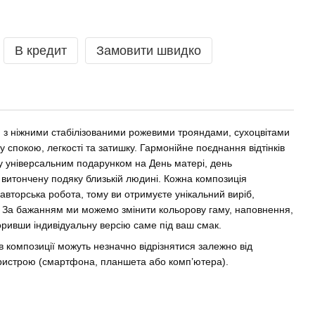
В кредит
Замовити швидко
 з ніжними стабілізованими рожевими трояндами, сухоцвітами
спокою, легкості та затишку. Гармонійне поєднання відтінків
 універсальним подарунком на День матері, день
витончену подяку близькій людині. Кожна композиція
авторська робота, тому ви отримуєте унікальний виріб,
. За бажанням ми можемо змінити кольорову гаму, наповнення,
воривши індивідуальну версію саме під ваш смак.
рів композиції можуть незначно відрізнятися залежно від
ристрою (смартфона, планшета або комп’ютера).