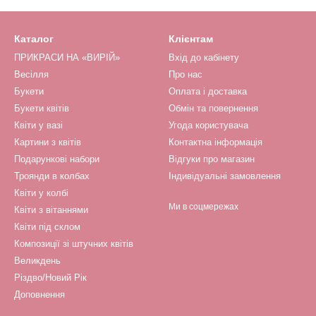
Каталог
Клієнтам
ПРИКРАСИ НА «ВИРІЙ»
Вхід до кабінету
Весілля
Про нас
Букети
Оплата і доставка
Букети квітів
Обмін та повернення
Квіти у вазі
Угода користувача
Картини з квітів
Контактна інформація
Подарункові набори
Відгуки про магазин
Троянди в колбах
Індивідуальні замовлення
Квіти у колбі
Ми в соцмережах
Квіти з вітаннями
Квіти під склом
Композиції зі штучних квітів
Великдень
Різдво/Новий Рік
Доповнення