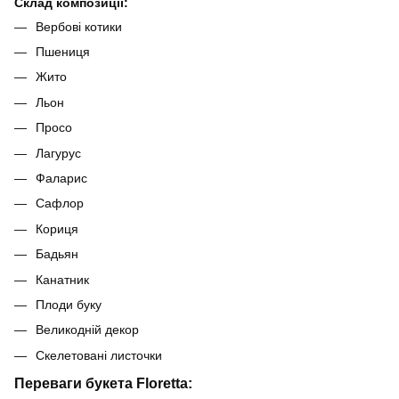
Склад композиції:
Вербові котики
Пшениця
Жито
Льон
Просо
Лагурус
Фаларис
Сафлор
Кориця
Бадьян
Канатник
Плоди буку
Великодній декор
Скелетовані листочки
Переваги букета Floretta: