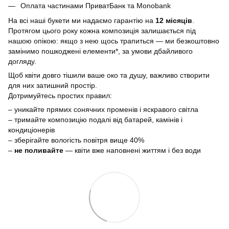
Оплата частинами ПриватБанк та Monobank
На всі наші букети ми надаємо гарантію на
12 місяців
.
Протягом цього року кожна композиція залишається під
нашою опікою: якщо з нею щось трапиться — ми безкоштовно
замінимо пошкоджені елементи*, за умови дбайливого
догляду.
Щоб квіти довго тішили ваше око та душу, важливо створити
для них затишний простір.
Дотримуйтесь простих правил:
– уникайте прямих сонячних променів і яскравого світла
– тримайте композицію подалі від батарей, камінів і
кондиціонерів
– зберігайте вологість повітря вище 40%
–
не поливайте
— квіти вже наповнені життям і без води