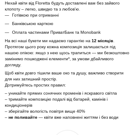
Нехай квіти від Floretta будуть доставлені вам без зайвого
клопоту – легко, швидко та з любов'ю.
Готівкою при отриманні
Банківською карткою
Оплата частинами ПриватБанк та Monobank
На всі наші букети ми надаємо гарантію на
12 місяців
.
Протягом цього року кожна композиція залишається під
нашою опікою: якщо з нею щось трапиться — ми безкоштовно
замінимо пошкоджені елементи*, за умови дбайливого
догляду.
Щоб квіти довго тішили ваше око та душу, важливо створити
для них затишний простір.
Дотримуйтесь простих правил:
– уникайте прямих сонячних променів і яскравого світла
– тримайте композицію подалі від батарей, камінів і
кондиціонерів
– зберігайте вологість повітря вище 40%
–
не поливайте
— квіти вже наповнені життям і без води