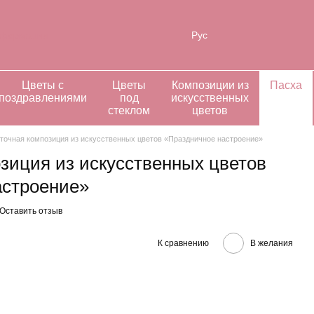
нформация
Рус
Цветы с
Цветы
Композиции из
Пасха
поздравлениями
под
искусственных
стеклом
цветов
точная композиция из искусственных цветов «Праздничное настроение»
зиция из искусственных цветов
астроение»
Оставить отзыв
К сравнению
В желания