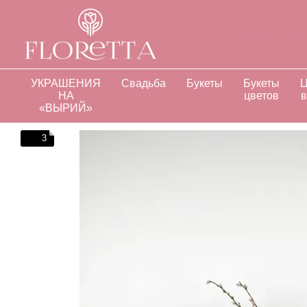
Перейти к основному контенту
О нас
Оплата и доставка
Отзывы о магазине
Инд
УКРАШЕНИЯ
Свадьба
Букеты
Букеты
Ц
НА
цветов
в
«ВЫРИЙ»
3