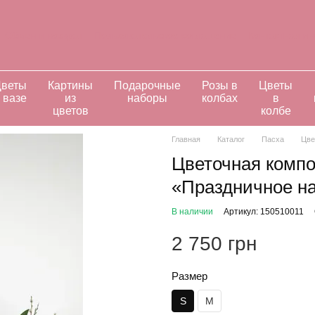
Обмен и возврат
Пользовательское соглашение
Контактная и
ивидуальные заказы
веты
Картины
Подарочные
Розы в
Цветы
 вазе
из
наборы
колбах
в
цветов
колбе
Главная
Каталог
Пасха
Цве
Цветочная компо
«Праздничное н
В наличии
Артикул: 150510011
2 750 грн
Размер
S
M