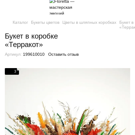
Каталог
Букеты цветов
Цветы в шляпных коробках
Букет в
«Терра
Букет в коробке
«Терракот»
Артикул:
199610010
Оставить отзыв
3