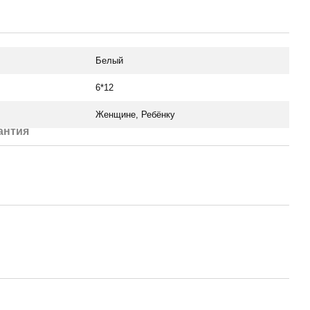
Белый
6*12
Женщине, Ребёнку
антия