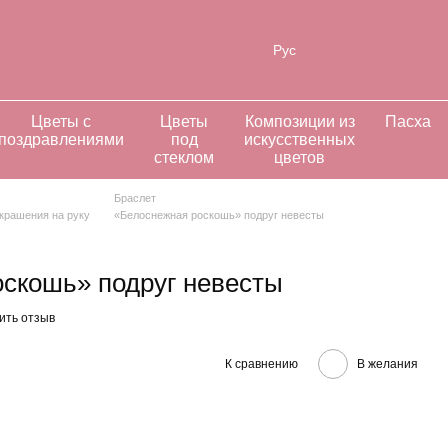
нформация
Рус
Цветы с
Цветы
Композиции из
Пасха
поздравлениями
под
искусственных
стеклом
цветов
Браслет
крашения на руку
«Белоснежная роскошь» подруг невесты
скошь» подруг невесты
ить отзыв
К сравнению
В желания