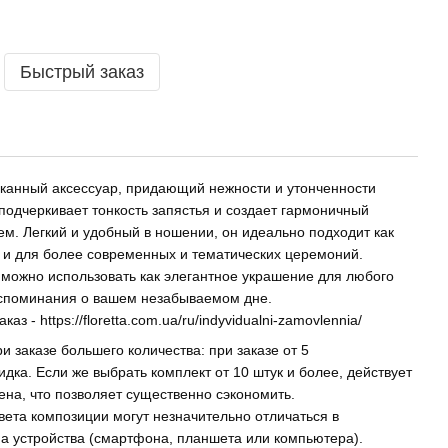
Быстрый заказ
сканный аксессуар, придающий нежности и утонченности
 подчеркивает тонкость запястья и создает гармоничный
м. Легкий и удобный в ношении, он идеально подходит как
к и для более современных и тематических церемоний.
 можно использовать как элегантное украшение для любого
оспоминания о вашем незабываемом дне.
аказ -
https://floretta.com.ua/ru/indyvidualni-zamovlennia/
 заказе большего количества: при заказе от 5
дка. Если же выбрать комплект от 10 штук и более, действует
на, что позволяет существенно сэкономить.
вета композиции могут незначительно отличаться в
на устройства (смартфона, планшета или компьютера).