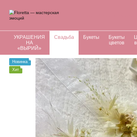
Перейти к основному контенту
О нас
Оплата и доставка
Отзывы о магазине
Инд
УКРАШЕНИЯ
Свадьба
Букеты
Букеты
Ц
НА
цветов
в
«ВЫРИЙ»
Новинка
Хит