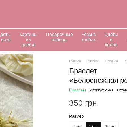
Обмен и возврат
Пользовательское соглашение
Контактная и
ивидуальные заказы
веты
Картины
Подарочные
Розы в
Цветы
 вазе
из
наборы
колбах
в
цветов
колбе
Главная
Каталог
Свадьба
У
Браслет
«Белоснежная ро
В наличии
Артикул: 2549
Остав
350 грн
Размер
5 шт.
1 шт.
10 шт.