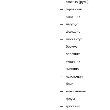
статика (руль)
гортензия
канатник
лагурус
фаларис
мискантус
бромус
ворсянка
куничник
нигелла
краспедия
бриз
николайчики
флум
тростник