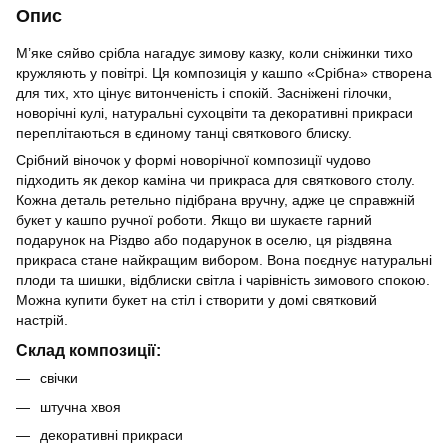
Опис
М’яке сяйво срібла нагадує зимову казку, коли сніжинки тихо
кружляють у повітрі. Ця композиція у кашпо «Срібна» створена
для тих, хто цінує витонченість і спокій. Засніжені гілочки,
новорічні кулі, натуральні сухоцвіти та декоративні прикраси
переплітаються в єдиному танці святкового блиску.
Срібний віночок у формі новорічної композиції чудово
підходить як декор каміна чи прикраса для святкового столу.
Кожна деталь ретельно підібрана вручну, адже це справжній
букет у кашпо ручної роботи. Якщо ви шукаєте гарний
подарунок на Різдво або подарунок в оселю, ця різдвяна
прикраса стане найкращим вибором. Вона поєднує натуральні
плоди та шишки, відблиски світла і чарівність зимового спокою.
Можна купити букет на стіл і створити у домі святковий
настрій.
Склад композиції:
свічки
штучна хвоя
декоративні прикраси