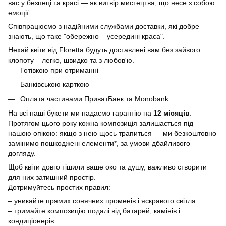
вас у безпеці та красі — як витвір мистецтва, що несе з собою
емоції.
Співпрацюємо з надійними службами доставки, які добре
знають, що таке "обережно – усередині краса".
Нехай квіти від Floretta будуть доставлені вам без зайвого
клопоту – легко, швидко та з любов'ю.
Готівкою при отриманні
Банківською карткою
Оплата частинами ПриватБанк та Monobank
На всі наші букети ми надаємо гарантію на
12 місяців
.
Протягом цього року кожна композиція залишається під
нашою опікою: якщо з нею щось трапиться — ми безкоштовно
замінимо пошкоджені елементи*, за умови дбайливого
догляду.
Щоб квіти довго тішили ваше око та душу, важливо створити
для них затишний простір.
Дотримуйтесь простих правил:
– уникайте прямих сонячних променів і яскравого світла
– тримайте композицію подалі від батарей, камінів і
кондиціонерів