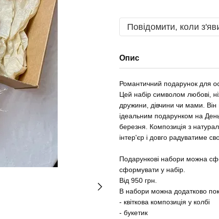
Повідомити, коли з'яв
Опис
Романтичний подарунок для ос
Цей набір символом любові, ні
дружини, дівчини чи мами. Він
ідеальним подарунком на День
березня. Композиція з натурал
інтер'єр і довго радуватиме с
Подарункові набори можна сфо
сформувати у набір.
Від 950 грн.
В набори можна додатково покл
- квіткова композиція у колбі
- букетик