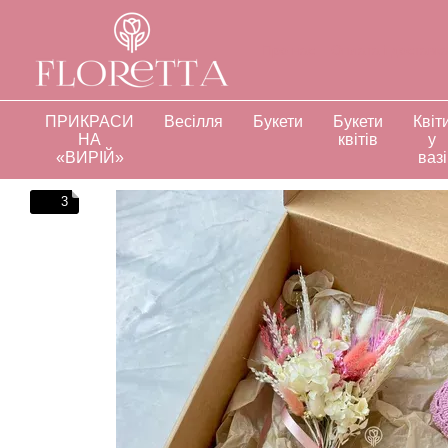
Перейти до основного контенту
Про нас
Оплата і доставк
Відгуки про магазин
Інд
ПРИКРАСИ
Весілля
Букети
Букети
Квіт
НА
квітів
у
«ВИРІЙ»
вазі
3