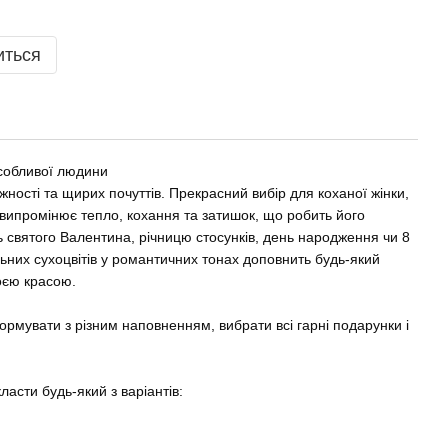
иться
обливої ​​людини
жності та щирих почуттів. Прекрасний вибір для коханої жінки,
 випромінює тепло, кохання та затишок, що робить його
 святого Валентина, річницю стосунків, день народження чи 8
ьних сухоцвітів у романтичних тонах доповнить будь-який
воєю красою.
рмувати з різним наповненням, вибрати всі гарні подарунки і
асти будь-який з варіантів: