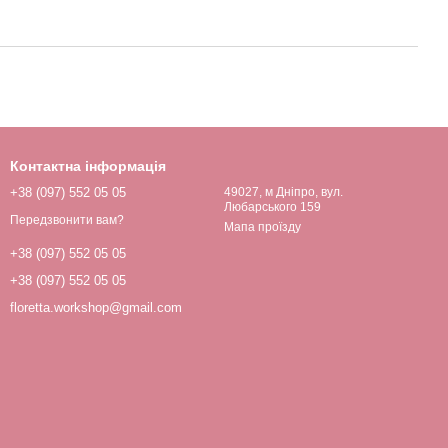
Контактна інформація
+38 (097) 552 05 05
49027, м Дніпро, вул.
Любарського 159
Передзвонити вам?
Мапа проїзду
+38 (097) 552 05 05
+38 (097) 552 05 05
floretta.workshop@gmail.com