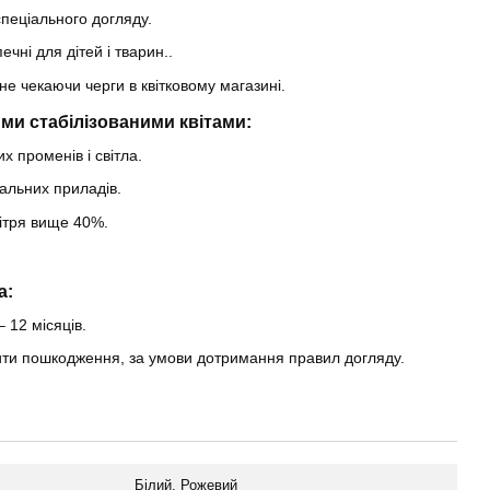
пеціального догляду.
ечні для дітей і тварин..
не чекаючи черги в квітковому магазині.
ми стабілізованими квітами:
х променів і світла.
альних приладів.
вітря вище 40%.
a:
– 12 місяців.
нити пошкодження, за умови дотримання правил догляду.
Білий, Рожевий