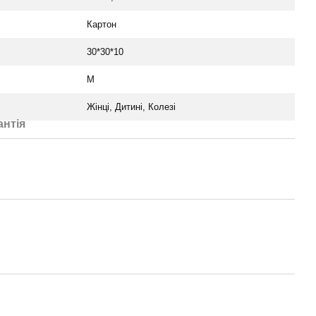
Картон
30*30*10
М
Жінці, Дитині, Колезі
антія