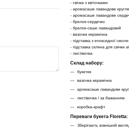
- свічка з квіточками
- аромасаше лавандове кругл
- аромасаше лавандове серде
- брелок-сердечко
- брелок-саше лавандовий
- вазочка керамічна
- підставка з епоксидної смоли
- підставка скляна для свічки 
- листівочка
Склад набору:
букетик
вазочка керамічна
аромасаше лавандове кругл
листівочка / за бажанням
коробка-крафт
Переваги букета Floretta:
Зберігають зовнішній вигляд