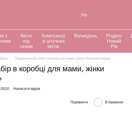
ія
Укр
ти з
Квіти
Композиції
Великдень
Різдво/
ннями
під
зі штучних
Новий
склом
квітів
Рік
абори
Подарунковий набір в коробці для мами, жінки «Королеві серця»
ір в коробці для мами, жінки
»
10010
Написати відгук
Порівняти
В бажання