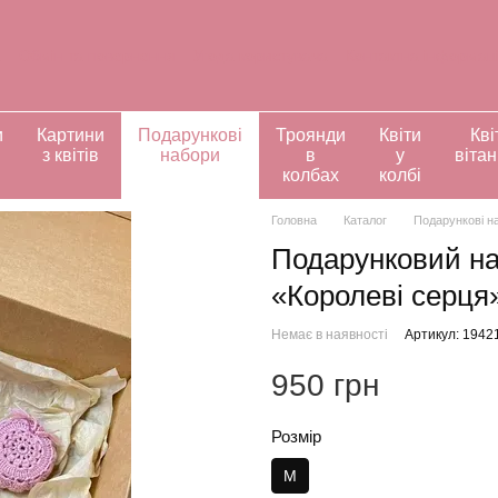
а
Обмін та повернення
Угода користувача
Контактна інформац
ивідуальні замовлення
и
Картини
Подарункові
Троянди
Квіти
Кві
з квітів
набори
в
у
віта
колбах
колбі
Головна
Каталог
Подарункові н
Подарунковий наб
«Королеві серця
Немає в наявності
Артикул: 1942
950 грн
Розмір
M