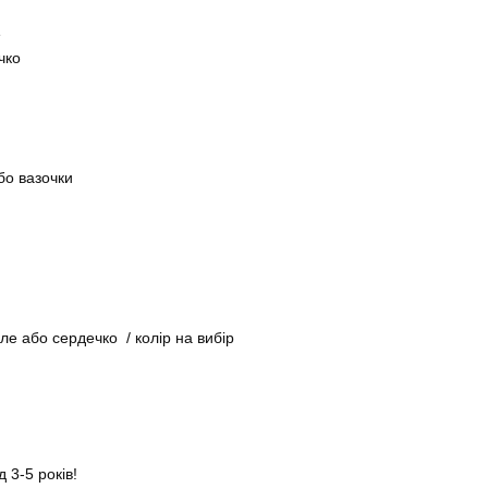
е
чко
або вазочки
е або сердечко / колір на вибір
 3-5 років!