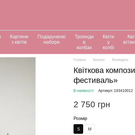
а
Обмін та повернення
Угода користувача
Контактна інформац
ивідуальні замовлення
и
Картини
Подарункові
Троянди
Квіти
Кві
з квітів
набори
в
у
віта
колбах
колбі
Головна
Каталог
Великдень
Квіткова компози
фестиваль»
В наявності
Артикул: 193410012
2 750 грн
Розмір
S
M