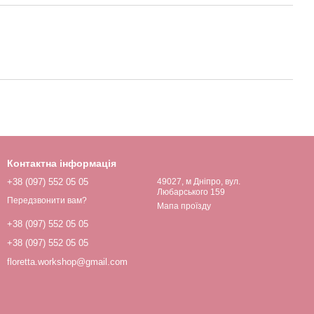
Контактна інформація
+38 (097) 552 05 05
49027, м Дніпро, вул.
Любарського 159
Передзвонити вам?
Мапа проїзду
+38 (097) 552 05 05
+38 (097) 552 05 05
floretta.workshop@gmail.com