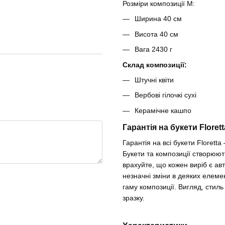
Розміри композиції M:
Ширина 40 см
Висота 40 см
Вага 2430 г
Склад композиції:
Штучні квіти
Вербові гілочкі сухі
Керамічне кашпо
Гарантія на букети Florett
Гарантія на всі букети Floretta 
Букети та композиції створюют
врахуйте, що кожен виріб є ав
незначні зміни в деяких елемен
гаму композиції. Вигляд, стил
зразку.