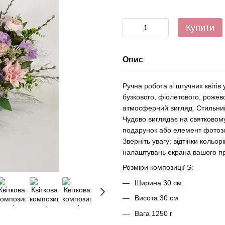
Купити
Опис
Ручна робота зі штучних квітів
бузкового, фіолетового, рожев
атмосферний вигляд. Стильний
Чудово виглядає на святковому 
подарунок або елемент фотоз
Зверніть увагу: відтінки кольо
налаштувань екрана вашого п
Розміри композиції S:
Ширина 30 см
Висота 30 см
Вага 1250 г