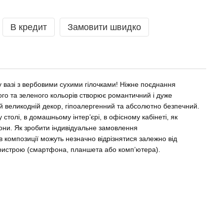
В кредит
Замовити швидко
 у вазі з вербовими сухими гілочками! Ніжне поєднання
ого та зеленого кольорів створює романтичний і дуже
 великодній декор, гіпоалергенний та абсолютно безпечний.
столі, в домашньому інтер’єрі, в офісному кабінеті, як
они.
Як зробити індивідуальне замовлення
рів композиції можуть незначно відрізнятися залежно від
ристрою (смартфона, планшета або комп’ютера).