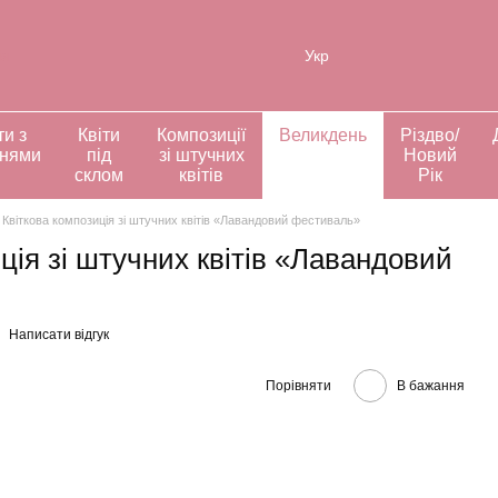
ія
Укр
ти з
Квіти
Композиції
Великдень
Різдво/
ннями
під
зі штучних
Новий
склом
квітів
Рік
Квіткова композиція зі штучних квітів «Лавандовий фестиваль»
ція зі штучних квітів «Лавандовий
Написати відгук
Порівняти
В бажання