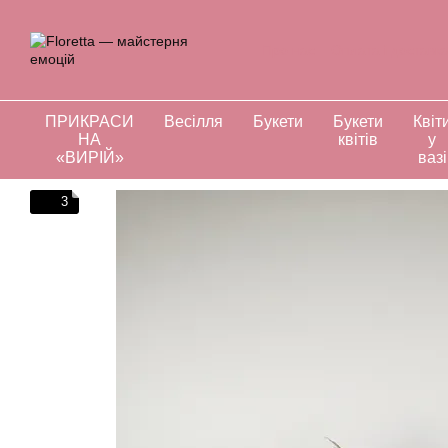
Перейти до основного контенту
Про нас
Оплата і доставк
Відгуки про магазин
Інд
ПРИКРАСИ
Весілля
Букети
Букети
Квіт
НА
квітів
у
«ВИРІЙ»
вазі
3