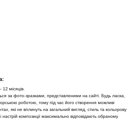
a:
– 12 місяців.
ься за фото-зразками, представленими на сайті. Будь ласка,
торською роботою, тому під час його створення можливі
тах, які не вплинуть на загальний вигляд, стиль та кольорову
ь і настрій композиції максимально відповідають обраному