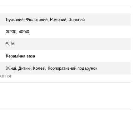
Бузковий, Фіолетовий, Рожевий, Зелений
30*30, 40*40
S, M
Керамічна ваза
Жінці, Дитині, Колезі, Корпоративний подарунок
антія