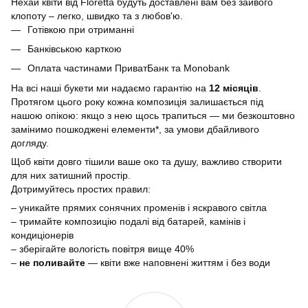
Нехай квіти від Floretta будуть доставлені вам без зайвого
клопоту – легко, швидко та з любов'ю.
Готівкою при отриманні
Банківською карткою
Оплата частинами ПриватБанк та Monobank
На всі наші букети ми надаємо гарантію на
12 місяців
.
Протягом цього року кожна композиція залишається під
нашою опікою: якщо з нею щось трапиться — ми безкоштовно
замінимо пошкоджені елементи*, за умови дбайливого
догляду.
Щоб квіти довго тішили ваше око та душу, важливо створити
для них затишний простір.
Дотримуйтесь простих правил:
– уникайте прямих сонячних променів і яскравого світла
– тримайте композицію подалі від батарей, камінів і
кондиціонерів
– зберігайте вологість повітря вище 40%
–
не поливайте
— квіти вже наповнені життям і без води