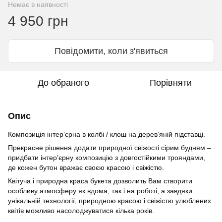
Немає в наявності
4 950 грн
Повідомити, коли з'явиться
До обраного
Порівняти
Опис
Композиція інтер’єрна в колбі / клош на дерев’яній підставці.
Прекрасне рішення додати природної свіжості сірим будням –
придбати інтер’єрну композицію з довгостійкими трояндами,
де кожен бутон вражає своєю красою і свіжістю.
Квітуча і природна краса букета дозволить Вам створити
особливу атмосферу як вдома, так і на роботі, а завдяки
унікальній технології, природною красою і свіжістю улюблених
квітів можливо насолоджуватися кілька років.