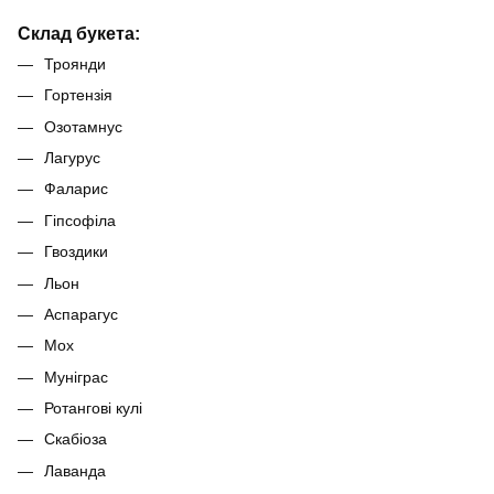
Склад букета:
Троянди
Гортензія
Озотамнус
Лагурус
Фаларис
Гіпсофіла
Гвоздики
Льон
Аспарагус
Мох
Муніграс
Ротангові кулі
Скабіоза
Лаванда