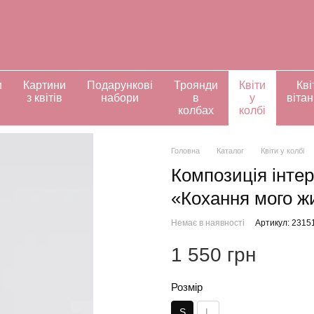
а
Обмін та повернення
Угода користувача
Контактна інформац
ивідуальні замовлення
и
Картини
Подарункові
Троянди
Квіти
Кві
з квітів
набори
в
у
віта
колбах
колбі
Головна
Каталог
Квіти у колбі
Композиція інтер
«Кохання мого ж
Немає в наявності
Артикул: 2315
1 550 грн
Розмір
S
L