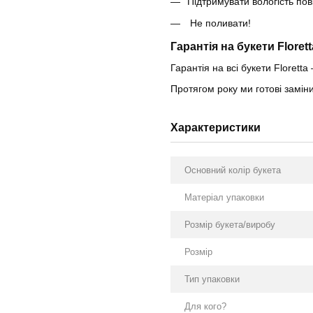
Підтримувати вологість по
Не поливати!
Гарантія на букети Florett
Гарантія на всі букети Floretta 
Протягом року ми готові замі
Характеристики
Основний колір букета
Матеріал упаковки
Розмір букета/виробу
Розмір
Тип упаковки
Для кого?