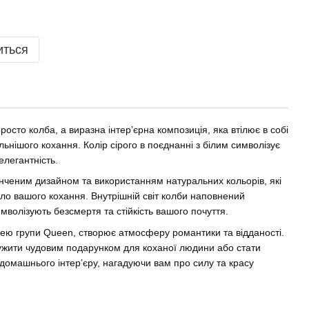
иться
росто колба, а виразна інтер’єрна композиція, яка втілює в собі
ьнішого кохання. Колір сірого в поєднанні з білим символізує
елегантність.
нченим дизайном та використанням натуральних кольорів, які
пло вашого кохання. Внутрішній світ колби наповнений
мволізують безсмертя та стійкість вашого почуття.
нею групи Queen, створює атмосферу романтики та відданості.
ужити чудовим подарунком для коханої людини або стати
домашнього інтер’єру, нагадуючи вам про силу та красу