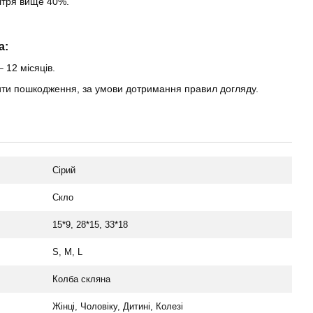
вітря вище 40%.
a:
– 12 місяців.
нити пошкодження, за умови дотримання правил догляду.
Сірий
Скло
15*9, 28*15, 33*18
S, M, L
Колба скляна
Жінці, Чоловіку, Дитині, Колезі