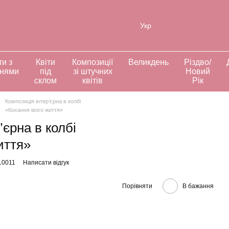
ія
Укр
ти з
Квіти
Композиції
Великдень
Різдво/
ннями
під
зі штучних
Новий
склом
квітів
Рік
Композиція інтер’єрна в колбі
«Кохання мого життя»
’єрна в колбі
иття»
10011
Написати відгук
Порівняти
В бажання