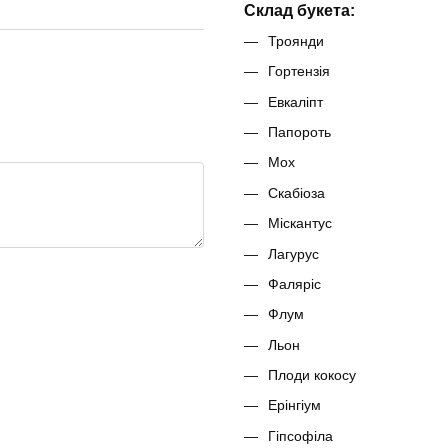
Склад букета:
Троянди
Гортензія
Евкаліпт
Папороть
Мох
Скабіоза
Міскантус
Лагурус
Фаляріс
Флум
Льон
Плоди кокосу
Ерінгіум
Гіпсофіла