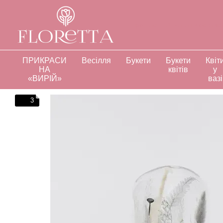
Перейти до основного контенту
Про нас
Оплата і доставк
Відгуки про магазин
Інд
ПРИКРАСИ
Весілля
Букети
Букети
Квіт
НА
квітів
у
«ВИРІЙ»
вазі
3