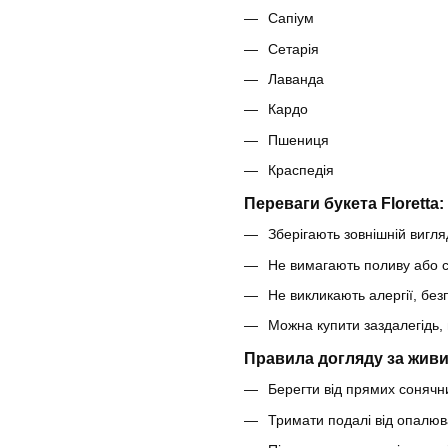
Сапіум
Сетарія
Лаванда
Кардо
Пшениця
Краспедія
Переваги букета Floretta:
Зберігають зовнішній вигляд
Не вимагають поливу або с
Не викликають алергії, безп
Можна купити заздалегідь, 
Правила догляду за живи
Берегти від прямих сонячни
Тримати подалі від опалюв