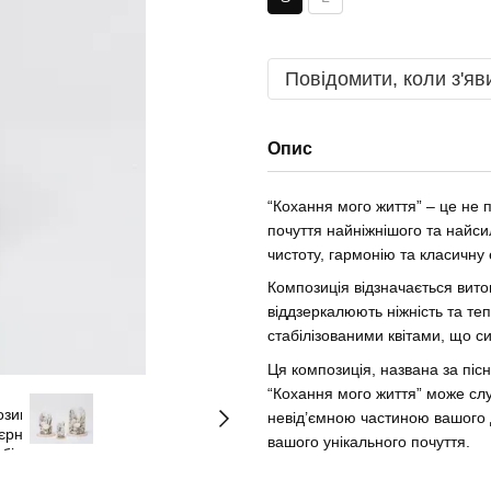
Повідомити, коли з'яв
Опис
“Кохання мого життя” – це не п
почуття найніжнішого та найсил
чистоту, гармонію та класичну 
Композиція відзначається вито
віддзеркалюють ніжність та те
стабілізованими квітами, що си
Ця композиція, названа за піс
“Кохання мого життя” може сл
невід’ємною частиною вашого 
вашого унікального почуття.