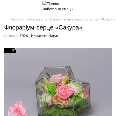
Каталог
Букети квітів
Букети квітів в коробці-серце
Флорарі
Флораріум-серце «Сакура»
Артикул:
1924
Написати відгук
3