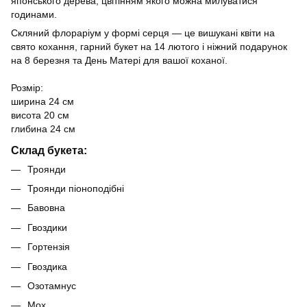
японського дерева, цвітінням якого можна милуватися
годинами.
Скляний флораріум у формі серця — це вишукані квіти на
свято кохання, гарний букет на 14 лютого і ніжний подарунок
на 8 березня та День Матері для вашої коханої.
Розмір:
ширина 24 см
висота 20 см
глибина 24 см
Склад букета:
Троянди
Троянди піоноподібні
Бавовна
Гвоздики
Гортензія
Гвоздика
Озотамнус
Мох