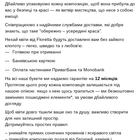
Дбайливо упаковуємо кожну композицію, щоб вона прибула до
вас у безпеці та красі — як витвір мистецтва, що несе з собою
емоції.
Співпрацюємо з надійними службами доставки, які добре
знають, що таке "обережно – усередині краса".
Нехай квіти від Floretta будуть доставлені вам без зайвого
клопоту – легко, швидко та з любов'ю.
Готівкою при отриманні
Банківською карткою
Оплата частинами ПриватБанк та Monobank
На всі наші букети ми надаємо гарантію на
12 місяців
.
Протягом цього року кожна композиція залишається під
нашою опікою: якщо з нею щось трапиться — ми безкоштовно
замінимо пошкоджені елементи*, за умови дбайливого
догляду.
Щоб квіти довго тішили ваше око та душу, важливо створити
для них затишний простір.
Дотримуйтесь простих правил:
– уникайте прямих сонячних променів і яскравого світла
– тримайте композицію подалі від батарей, камінів і