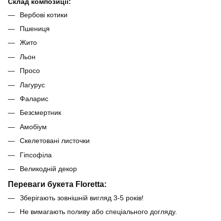
Склад композиції:
Вербові котики
Пшениця
Жито
Льон
Просо
Лагурус
Фаларис
Безсмертник
Амобіум
Скелетовані листочки
Гіпсофіла
Великодній декор
Переваги букета Floretta:
Зберігають зовнішній вигляд 3-5 років!
Не вимагають поливу або спеціального догляду.