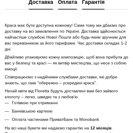
Доставка
Оплата
Гарантія
Краса має бути доступна кожному! Саме тому ми дбаємо про
доставку на всі замовлення по Україні. Доставка здійснюється
найчастіше службою Нової Пошти або будь-яким зручним для
вас перевізником за його тарифами. Час доставки складає 1-2
дні.
Дбайливо упаковуємо кожну композицію, щоб вона прибула до
вас у безпеці та красі — як витвір мистецтва, що несе з собою
емоції.
Співпрацюємо з надійними службами доставки, які добре
знають, що таке "обережно – усередині краса".
Нехай квіти від Floretta будуть доставлені вам без зайвого
клопоту – легко, швидко та з любов'ю.
Готівкою при отриманні
Банківською карткою
Оплата частинами ПриватБанк та Monobank
На всі наші букети ми надаємо гарантію на
12 місяців
.