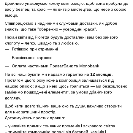
Дбайливо упаковуємо кожну композицію, щоб вона прибула до
вас у безпеці та красі — як витвір мистецтва, що несе з собою
емоції.
Співпрацюємо з надійними службами доставки, які добре
знають, що таке "обережно – усередині краса".
Нехай квіти від Floretta будуть доставлені вам без зайвого
клопоту – легко, швидко та з любов'ю.
Готівкою при отриманні
Банківською карткою
Оплата частинами ПриватБанк та Monobank
На всі наші букети ми надаємо гарантію на
12 місяців
.
Протягом цього року кожна композиція залишається під
нашою опікою: якщо з нею щось трапиться — ми безкоштовно
замінимо пошкоджені елементи*, за умови дбайливого
догляду.
Щоб квіти довго тішили ваше око та душу, важливо створити
для них затишний простір.
Дотримуйтесь простих правил:
– уникайте прямих сонячних променів і яскравого світла
– тримайте композицію подалі від батарей, камінів і