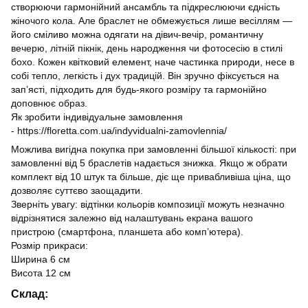
створюючи гармонійний ансамбль та підкреслюючи єдність
жіночого кола. Але браслет не обмежується лише весіллям —
його сміливо можна одягати на дівич-вечір, романтичну
вечерю, літній пікнік, день народження чи фотосесію в стилі
бохо. Кожен квітковий елемент, наче частинка природи, несе в
собі тепло, легкість і дух традицій. Він зручно фіксується на
зап’ясті, підходить для будь-якого розміру та гармонійно
доповнює образ.
Як зробити індивідуальне замовлення
-
https://floretta.com.ua/indyvidualni-zamovlennia/
Можлива вигідна покупка при замовленні більшої кількості: при
замовленні від 5 браслетів надається знижка. Якщо ж обрати
комплект від 10 штук та більше, діє ще привабливіша ціна, що
дозволяє суттєво заощадити.
Зверніть увагу: відтінки кольорів композиції можуть незначно
відрізнятися залежно від налаштувань екрана вашого
пристрою (смартфона, планшета або комп’ютера).
Розмір прикраси:
Ширина 6 см
Висота 12 см
Склад: