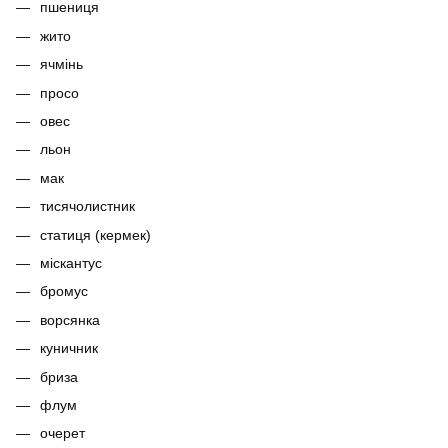
пшениця
жито
ячмінь
просо
овес
льон
мак
тисячолистник
статиця (кермек)
міскантус
бромус
ворсянка
куничник
бриза
флум
очерет