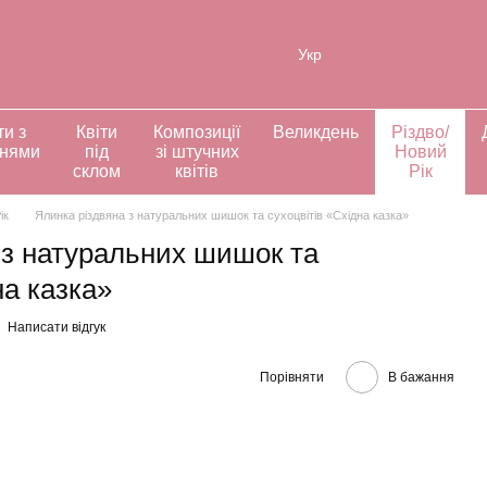
ія
Укр
ти з
Квіти
Композиції
Великдень
Різдво/
ннями
під
зі штучних
Новий
склом
квітів
Рік
ік
Ялинка різдвяна з натуральних шишок та сухоцвітів «Східна казка»
 з натуральних шишок та
на казка»
Написати відгук
Порівняти
В бажання