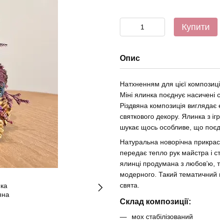
Купити
Опис
Натхненням для цієї композиці
Міні ялинка поєднує насичені с
Різдвяна композиція виглядає
святкового декору. Ялинка з і
шукає щось особливе, що поєдн
Натуральна новорічна прикрас
передає тепло рук майстра і с
ялинці продумана з любов’ю, т
модерного. Такий тематичний 
свята.
Склад композиції:
мох стабілізований