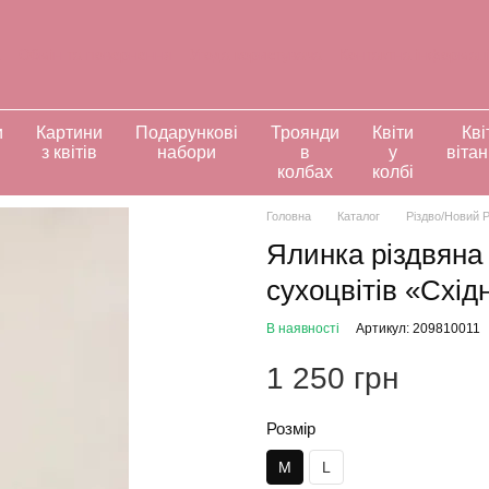
а
Обмін та повернення
Угода користувача
Контактна інформац
ивідуальні замовлення
и
Картини
Подарункові
Троянди
Квіти
Кві
з квітів
набори
в
у
віта
колбах
колбі
Головна
Каталог
Різдво/Новий Р
Ялинка різдвяна
сухоцвітів «Схід
В наявності
Артикул: 209810011
1 250 грн
Розмір
M
L