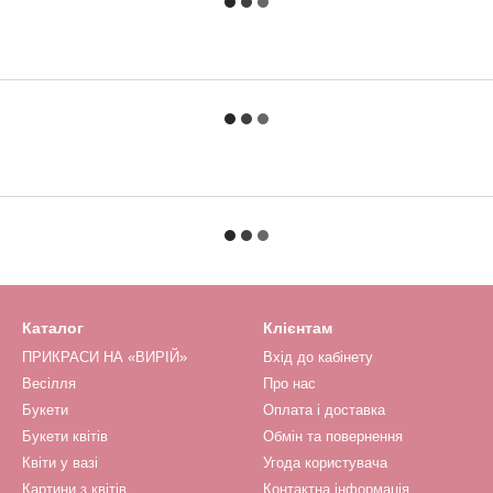
Каталог
Клієнтам
ПРИКРАСИ НА «ВИРІЙ»
Вхід до кабінету
Весілля
Про нас
Букети
Оплата і доставка
Букети квітів
Обмін та повернення
Квіти у вазі
Угода користувача
Картини з квітів
Контактна інформація