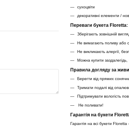
сухоцвіти
декоративні елементи / но
Переваги букета Floretta:
Зберігають зовнішній вигляд
Не вимагають поливу або с
Не викликають алергії, безп
Можна купити заздалегідь, 
Правила догляду за живи
Берегти від прямих сонячни
Тримати подалі від опалюв
Підтримувати вологість по
Не поливати!
Гарантія на букети Florett
Гарантія на всі букети Floretta 