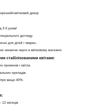
ворічний/святковий декор
 3-5 років!
пеціального догляду.
ечні для дітей і тварин..
не чекаючи черги в квітковому магазині.
ми стабілізованими квітами:
х променів і світла.
альних приладів.
вітря вище 40%.
a:
– 12 місяців.