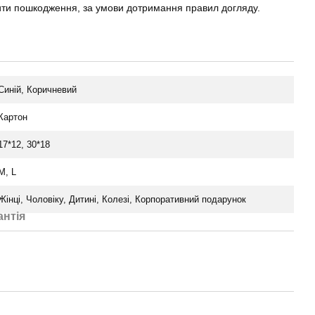
нити пошкодження, за умови дотримання правил догляду.
Синій, Коричневий
Картон
17*12, 30*18
M, L
Жінці, Чоловіку, Дитині, Колезі, Корпоративний подарунок
антія