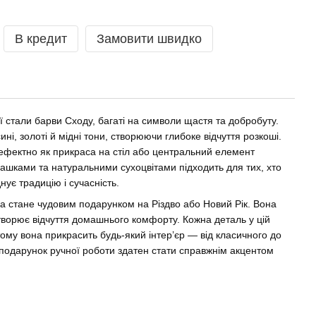
В кредит
Замовити швидко
ї стали барви Сходу, багаті на символи щастя та добробуту.
ині, золоті й мідні тони, створюючи глибоке відчуття розкоші.
 ефектно як прикраса на стіл або центральний елемент
грашками та натуральними сухоцвітами підходить для тих, хто
ує традицію і сучасність.
а стане чудовим подарунком на Різдво або Новий Рік. Вона
творює відчуття домашнього комфорту. Кожна деталь у цій
ому вона прикрасить будь-який інтер’єр — від класичного до
подарунок ручної роботи здатен стати справжнім акцентом