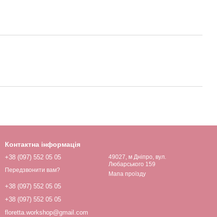
Контактна інформація
+38 (097) 552 05 05
49027, м Дніпро, вул.
Любарського 159
Передзвонити вам?
Мапа проїзду
+38 (097) 552 05 05
+38 (097) 552 05 05
floretta.workshop@gmail.com