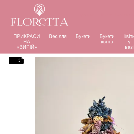
Перейти до основного контенту
Про нас
Оплата і доставк
Відгуки про магазин
Інд
ПРИКРАСИ
Весілля
Букети
Букети
Квіт
НА
квітів
у
«ВИРІЙ»
вазі
3