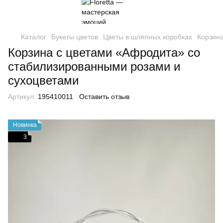
Каталог
Букеты цветов
Цветы в шляпных коробках
Корзин
Корзина с цветами «Афродита» со
стабилизированными розами и
сухоцветами
Артикул:
195410011
Оставить отзыв
Новинка
3