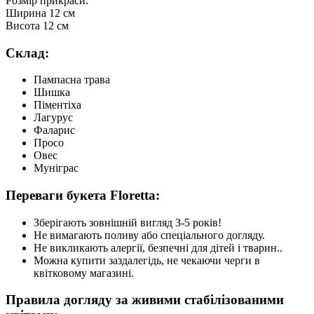
Розмір прикраси:
Ширина 12 см
Висота 12 см
Склад:
Пампасна трава
Шишка
Піментіха
Лагурус
Фаларис
Просо
Овес
Муніграс
Переваги букета Floretta:
Зберігають зовнішній вигляд 3-5 років!
Не вимагають поливу або спеціального догляду.
Не викликають алергії, безпечні для дітей і тварин..
Можна купити заздалегідь, не чекаючи черги в
квітковому магазині.
Правила догляду за живими стабілізованими