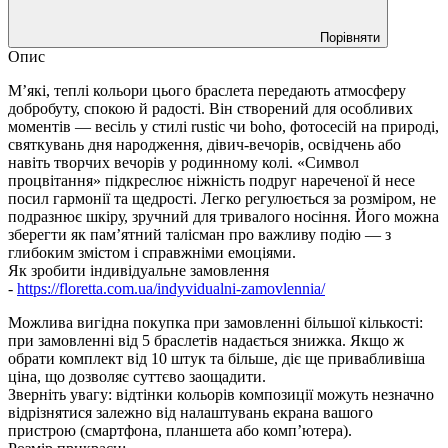
Порівняти
Опис
М’які, теплі кольори цього браслета передають атмосферу
добробуту, спокою й радості. Він створений для особливих
моментів — весіль у стилі rustic чи boho, фотосесій на природі,
святкувань дня народження, дівич-вечорів, освідчень або
навіть творчих вечорів у родинному колі. «Символ
процвітання» підкреслює ніжність подруг нареченої й несе
посил гармонії та щедрості. Легко регулюється за розміром, не
подразнює шкіру, зручний для тривалого носіння. Його можна
зберегти як пам’ятний талісман про важливу подію — з
глибоким змістом і справжніми емоціями.
Як зробити індивідуальне замовлення
-
https://floretta.com.ua/indyvidualni-zamovlennia/
Можлива вигідна покупка при замовленні більшої кількості:
при замовленні від 5 браслетів надається знижка. Якщо ж
обрати комплект від 10 штук та більше, діє ще привабливіша
ціна, що дозволяє суттєво заощадити.
Зверніть увагу: відтінки кольорів композиції можуть незначно
відрізнятися залежно від налаштувань екрана вашого
пристрою (смартфона, планшета або комп’ютера).