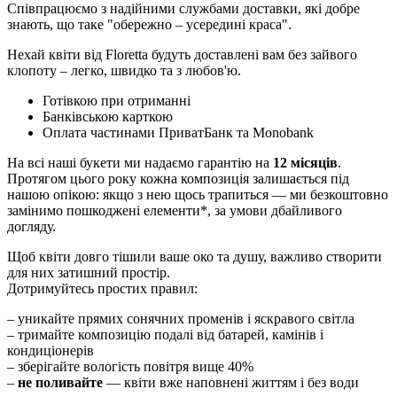
Співпрацюємо з надійними службами доставки, які добре
знають, що таке "обережно – усередині краса".
Нехай квіти від Floretta будуть доставлені вам без зайвого
клопоту – легко, швидко та з любов'ю.
Готівкою при отриманні
Банківською карткою
Оплата частинами ПриватБанк та Monobank
На всі наші букети ми надаємо гарантію на
12 місяців
.
Протягом цього року кожна композиція залишається під
нашою опікою: якщо з нею щось трапиться — ми безкоштовно
замінимо пошкоджені елементи*, за умови дбайливого
догляду.
Щоб квіти довго тішили ваше око та душу, важливо створити
для них затишний простір.
Дотримуйтесь простих правил:
– уникайте прямих сонячних променів і яскравого світла
– тримайте композицію подалі від батарей, камінів і
кондиціонерів
– зберігайте вологість повітря вище 40%
–
не поливайте
— квіти вже наповнені життям і без води